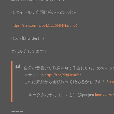
≪タイトル：自問自答からの一歩≫
https://suno.com/s/bSkOCa0HHN4Ja5o0
≪X（旧Twitter）≫
実は紹介してます！！
自分の昔書いた歌詞をAIで作曲したら、めちゃ
≪サイト≫
https://t.co/tZ5NrxuZst
これは来月から金額調べて始めるかもです！！
#s
— ルーク@九十九（つくも） (@ponjun)
June 22, 20
ーーー