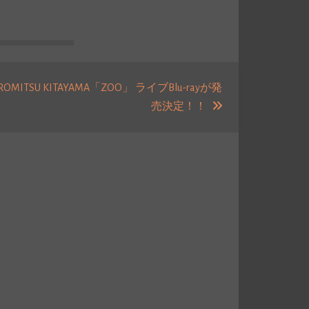
ROMITSU KITAYAMA「ZOO」 ライブBlu-rayが発
次
売決定！！
の
投
稿: