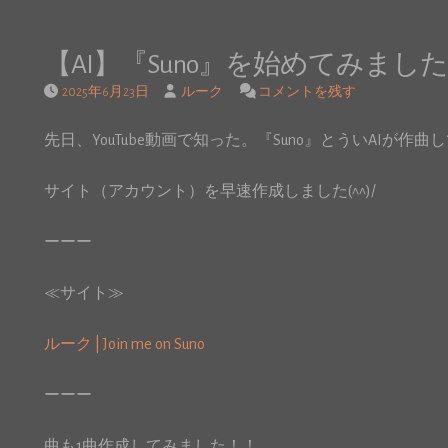
【AI】『Suno』を始めてみまし
2025年6月23日
ルーク
コメントを残す
先日、YouTube動画で知った。『Suno』とういAIが
サイト（アカウント）を早速作成しました(^^)/
ーーー
≪サイト≫
ルーク | Join me on Suno
ーーー
曲も1曲作成してみました！！