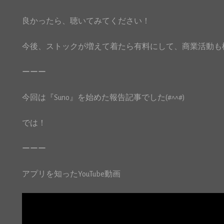
良かったら、聴いてみてください！
今後、ストックが増えて着たら有料にして、商業活動も検討
ーーー
今回は『Suno』を始めた報告記事でした(#^^#)
では！
ーーー
アプリを知ったYouTube動画