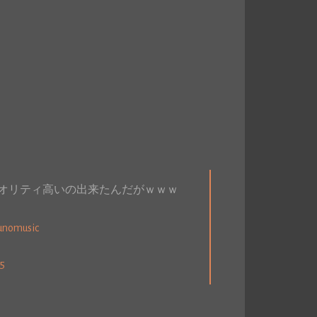
クオリティ高いの出来たんだがｗｗｗ
unomusic
25