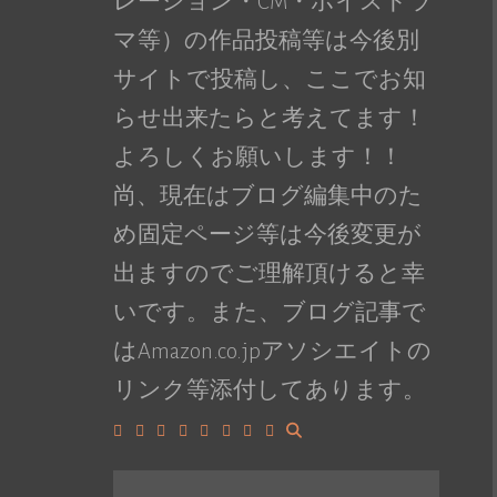
レーション・CM・ボイスドラ
マ等）の作品投稿等は今後別
サイトで投稿し、ここでお知
らせ出来たらと考えてます！
よろしくお願いします！！
尚、現在はブログ編集中のた
め固定ページ等は今後変更が
出ますのでご理解頂けると幸
いです。また、ブログ記事で
はAmazon.co.jpアソシエイトの
リンク等添付してあります。
Facebook
Google+
LinkedIn
Instagram
YouTube
Pinterest
Tumblr
VK