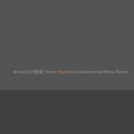
© 2026 幻の部屋
|
Theme:
Storto
by CrestaProject WordPress Themes.