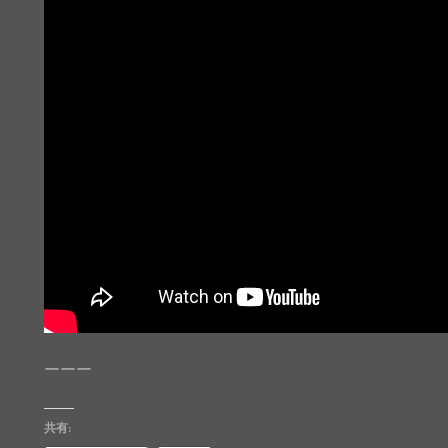
ーーー
共有: