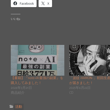
Facebook
X
いいね:
【書籍】『note×AI 最強の副業』を
「波紋-HAMON-」初回生
購入してみました！
が届きました！
2026年3月21日
2025年6月22日
商品紹介
CD
活動