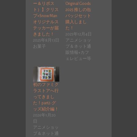
ー＆リポス
Original Goods
ト）】クリス
2025 推しの缶
プ×Snow Man
バッジセット
オリジナルス
購入しまし
テッカーが届
た！
きました！
2025年12月4日
2025年8月13日
アニメショッ
お菓子
プ＆ネット通
販情報+カフ
ェレビュー等
初のファミク
ラストアへ行
ってきまし
た！part2-グ
ッズ紹介編！
2026年1月20
日
アニメショッ
プ＆ネット通