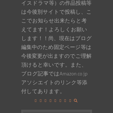
イスドラマ等）の作品投稿等
は今後別サイトで投稿し、こ
こでお知らせ出来たらと考
えてます！よろしくお願い
します！！尚、現在はブログ
編集中のため固定ページ等は
今後変更が出ますのでご理解
頂けると幸いです。また、
ブログ記事ではAmazon.co.jp
アソシエイトのリンク等添
付してあります。
Facebook
Google+
LinkedIn
Instagram
YouTube
Pinterest
Tumblr
VK