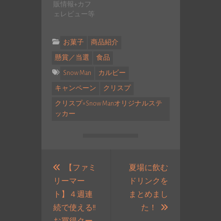
販情報+カフ
ェレビュー等
お菓子
商品紹介
懸賞／当選
食品
Snow Man
カルビー
キャンペーン
クリスプ
クリスプ×Snow Manオリジナルステ
ッカー
投
稿
【ファミ
夏場に飲む
リーマー
ドリンクを
ナ
ト】４週連
まとめまし
ビ
次
続で使える!!
た！
ゲ
の