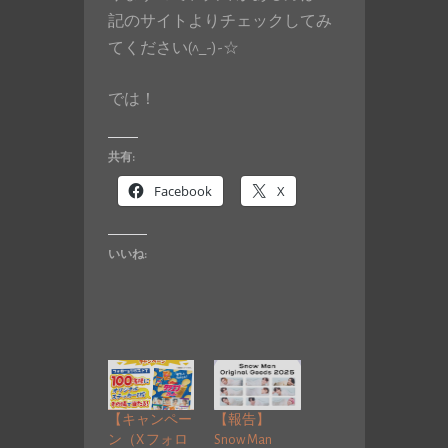
記のサイトよりチェックしてみ
てください(^_-)-☆
では！
共有:
Facebook
X
いいね:
【キャンペー
【報告】
ン（X フォロ
Snow Man