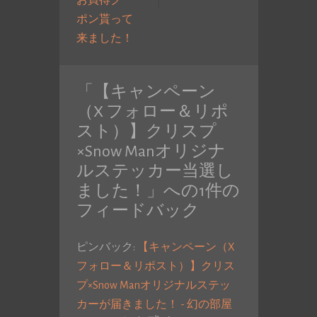
お買得クー
ー
投
ポン貰って
シ
過
稿:
来ました！
ョ
去
ン
の
「
【キャンペーン
投
（X フォロー＆リポ
稿:
スト）】クリスプ
×Snow Manオリジナ
ルステッカー当選し
ました！
」への1件の
フィードバック
ピンバック:
【キャンペーン（X
フォロー＆リポスト）】クリス
プ×Snow Manオリジナルステッ
カーが届きました！ - 幻の部屋