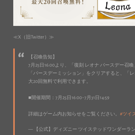
≪X（旧Twitter）≫
【召喚告知】
7月25日16:00より、「復刻 レオナ バースデー
「バースデーミッション」をクリアすると、「レ
大20回無料で利用できます。
■開催期間：7月25日16:00~7月31日14:59
詳細はゲーム内お知らせをご覧ください。
#ツイ
— 【公式】ディズニー ツイステッドワンダーランド (@