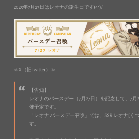
2025年7月27日はレオナの誕生日です(^^)/
≪X（旧Twitter）≫
【告知】
レオナのバースデー（7月27日）を記念して、7月2
催予定です。
「レオナ バースデー召喚」では、SSR レオナ[
す。