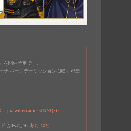
召喚」を開催予定です。
オナ バースデーミッション召喚」が最
ステ
pic.twitter.com/ziSLNNQE1k
twst_jp)
July 23, 2025