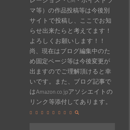
レーション・CM・ボイスドラ
マ等）の作品投稿等は今後別
サイトで投稿し、ここでお知
らせ出来たらと考えてます！
よろしくお願いします！！
尚、現在はブログ編集中のた
め固定ページ等は今後変更が
出ますのでご理解頂けると幸
いです。また、ブログ記事で
はAmazon.co.jpアソシエイトの
リンク等添付してあります。
Facebook
Google+
LinkedIn
Instagram
YouTube
Pinterest
Tumblr
VK