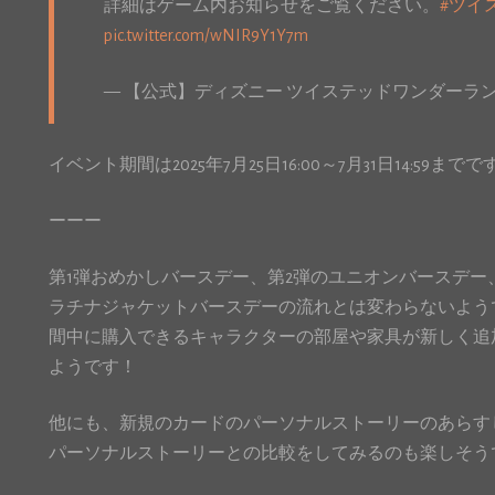
詳細はゲーム内お知らせをご覧ください。
#ツイ
pic.twitter.com/wNIR9Y1Y7m
— 【公式】ディズニー ツイステッドワンダーランド (@
イベント期間は2025年7月25日16:00～7月31日14:59までで
ーーー
第1弾おめかしバースデー、第2弾のユニオンバースデー
ラチナジャケットバースデーの流れとは変わらないよう
間中に購入できるキャラクターの部屋や家具が新しく追
ようです！
他にも、新規のカードのパーソナルストーリーのあらす
パーソナルストーリーとの比較をしてみるのも楽しそう