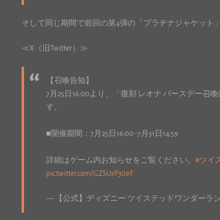
そして同じ期間で前回の第4弾の「プラチナジャケット
≪X（旧Twitter）≫
【召喚告知】
7月25日16:00より、「復刻 レオナ バースデー
す。
■開催期間：7月25日16:00~7月31日14:59
詳細はゲーム内お知らせをご覧ください。
#ツイ
pic.twitter.com/GZSUsP30eF
— 【公式】ディズニー ツイステッドワンダーランド (@