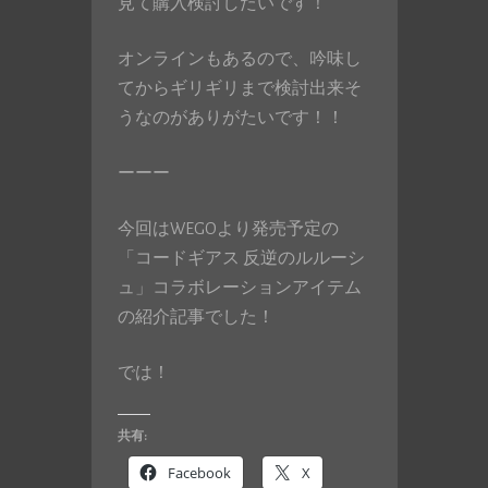
見て購入検討したいです！
オンラインもあるので、吟味し
てからギリギリまで検討出来そ
うなのがありがたいです！！
ーーー
今回はWEGOより発売予定の
「コードギアス 反逆のルルーシ
ュ」コラボレーションアイテム
の紹介記事でした！
では！
共有:
Facebook
X