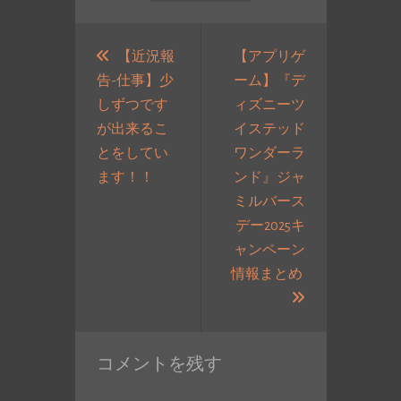
投
稿
【近況報
【アプリゲ
告-仕事】少
ーム】『デ
ナ
しずつです
ィズニーツ
ビ
が出来るこ
イステッド
ゲ
とをしてい
ワンダーラ
ー
過
ます！！
ンド』ジャ
シ
去
ミルバース
ョ
の
デー2025キ
ン
投
ャンペーン
稿:
情報まとめ
次
の
投
コメントを残す
稿: