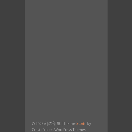
© 2026 幻の部屋
|
Theme:
Storto
by
CrestaProject WordPress Themes.