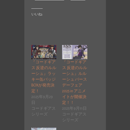
いいね:
『コードギア
『コードギア
ス 反逆のルル
ス 反逆のルル
ーシュ』ラッ
ーシュ』ルル
キー缶バッジ
ーシュ バース
BOXが発売決
デーフェア
定！
2025 in アニメ
2025年9月29
イトが開催決
日
定！！
コードギアス
2025年9月11日
シリーズ
コードギアス
シリーズ