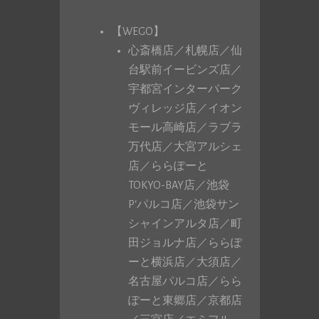
【WEGO】
心斎橋店／札幌店／仙
台駅前イービンズ店／
宇都宮インターパーク
ヴィレッジ店／イオン
モール高崎店／ラブラ
万代店／大宮アルシェ
店／ららぽーと
TOKYO-BAY店／池袋
P‘パルコ店／池袋サン
シャインアルタ店／町
田ジョルナ店／ららぽ
ーと横浜店／大須店／
名古屋パルコ店／らら
ぽーと東郷店／京都店