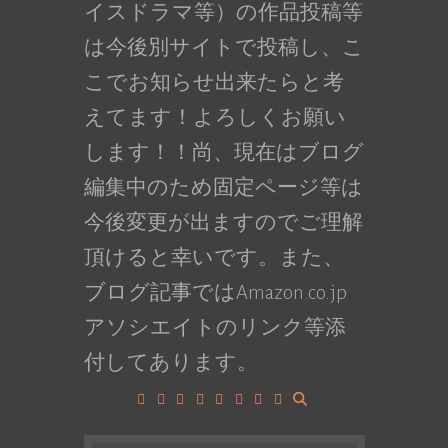
イスドラマ等）の作品投稿等
は今後別サイトで投稿し、こ
こでお知らせ出来たらと考
えてます！よろしくお願い
します！！尚、現在はブログ
編集中のため固定ページ等は
今後変更が出ますのでご理解
頂けると幸いです。また、
ブログ記事ではAmazon.co.jp
アソシエイトのリンク等添
付してあります。
Facebook
Google+
LinkedIn
Instagram
YouTube
Pinterest
Tumblr
VK