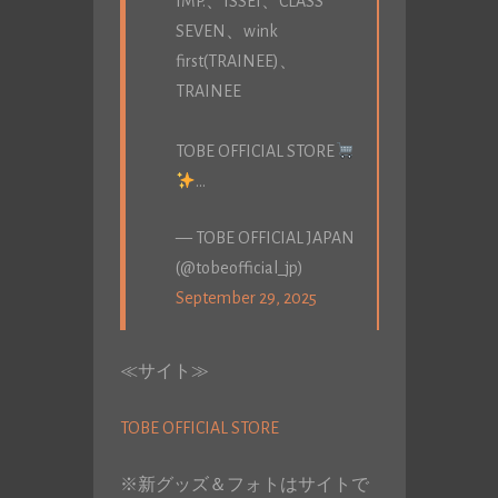
IMP.、ISSEI、CLASS
SEVEN、wink
first(TRAINEE)、
TRAINEE
TOBE OFFICIAL STORE
…
— TOBE OFFICIAL JAPAN
(@tobeofficial_jp)
September 29, 2025
≪サイト≫
TOBE OFFICIAL STORE
※新グッズ＆フォトはサイトで