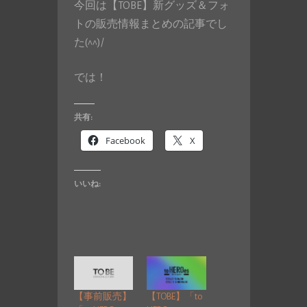
今回は【TOBE】新グッズ＆フォ
トの販売情報まとめの記事でし
た(^^)/
では！
共有:
Facebook
X
いいね:
【事前販売】
【TOBE】「to