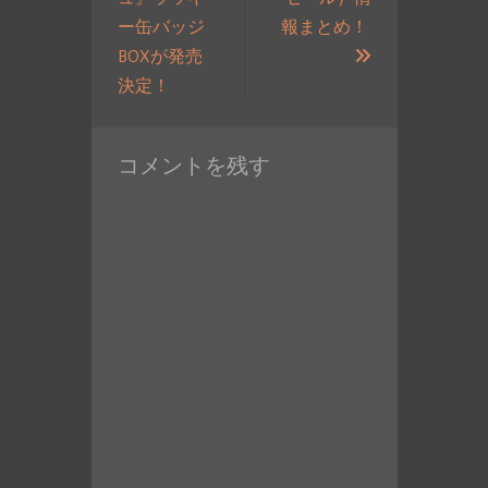
ゲ
ー缶バッジ
報まとめ！
ー
次
BOXが発売
シ
過
の
決定！
ョ
去
投
ン
の
稿:
コメントを残す
投
稿: