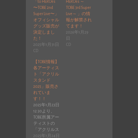
「to HEROes
HEROes ～
〜TOBE 2nd
TOBE 3rd Super
Super Live〜」
Live～ 」の情
オフィシャル
報が解禁され
グッズ販売が
てます！
決定しまし
2026年1月29
た！
日
2025年1月31日
CD
CD
【TOBE情報】
各アーティス
ト「アクリル
スタンド
2025」販売さ
れていま
す！！
2025年1月23日
12:30より、
TOBE所属アー
ティストの
「アクリルス
タンド2025」
2025年1月24日