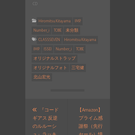
販売されて…
CD
Hiromitsu Kitayama
IMP.
Number_i
TOBE
未分類
CLASSSEVEN
Hiromitsu Kitayama
IMP.
ISSEI
Number_i
TOBE
オリジナルストラップ
オリジナルフォト
三宅健
北山宏光
投
稿
『コード
【Amazon】
ギアス 反逆
プライム感
ナ
のルルーシ
謝祭（先行
ビ
ュ』ラッキ
セール）情