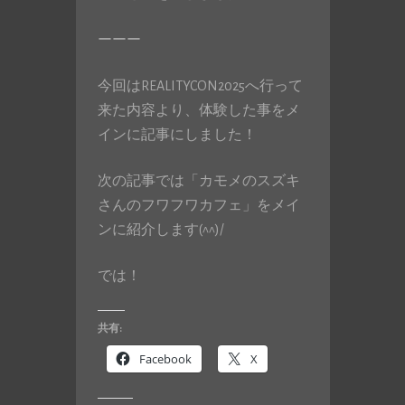
ーーー
今回はREALITYCON2025へ行って
来た内容より、体験した事をメ
インに記事にしました！
次の記事では「カモメのスズキ
さんのフワフワカフェ」をメイ
ンに紹介します(^^)/
では！
共有:
Facebook
X