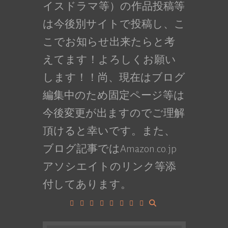
イスドラマ等）の作品投稿等
は今後別サイトで投稿し、こ
こでお知らせ出来たらと考
えてます！よろしくお願い
します！！尚、現在はブログ
編集中のため固定ページ等は
今後変更が出ますのでご理解
頂けると幸いです。また、
ブログ記事ではAmazon.co.jp
アソシエイトのリンク等添
付してあります。
Facebook
Google+
LinkedIn
Instagram
YouTube
Pinterest
Tumblr
VK