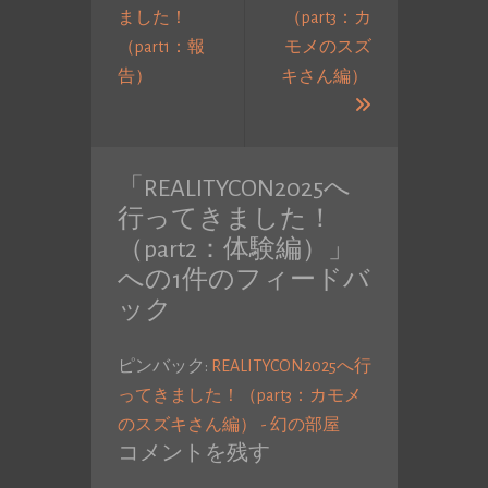
ました！
（part3：カ
ゲ
（part1：報
モメのスズ
ー
過
告）
キさん編）
シ
去
次
ョ
の
の
ン
投
投
「
REALITYCON2025へ
稿:
稿:
行ってきました！
（part2：体験編）
」
への1件のフィードバ
ック
ピンバック:
REALITYCON2025へ行
ってきました！（part3：カモメ
のスズキさん編） - 幻の部屋
コメントを残す