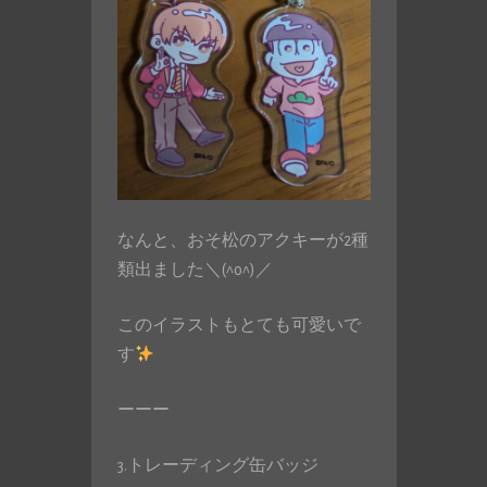
なんと、おそ松のアクキーが2種
類出ました＼(^o^)／
このイラストもとても可愛いで
す
ーーー
3.トレーディング缶バッジ