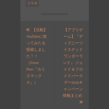
コラボ
投
稿
【活動】
【アプリゲ
YouTubeに歌
ーム】『デ
ナ
ってみたを
ィズニーツ
ビ
投稿しまし
イステッド
ゲ
た！！
ワンダーラ
ー
（Snow
ンド』 ジェ
シ
Man『カリ
イド＆フロ
ョ
スマック
イドバース
ン
過
ス』）
デー2025キ
去
ャンペーン
の
情報まとめ
投
次
稿:
の