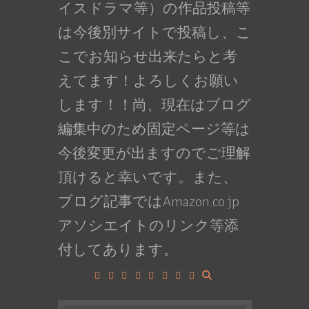
イスドラマ等）の作品投稿等
は今後別サイトで投稿し、こ
こでお知らせ出来たらと考
えてます！よろしくお願い
します！！尚、現在はブログ
編集中のため固定ページ等は
今後変更が出ますのでご理解
頂けると幸いです。また、
ブログ記事ではAmazon.co.jp
アソシエイトのリンク等添
付してあります。
Facebook
Google+
LinkedIn
Instagram
YouTube
Pinterest
Tumblr
VK