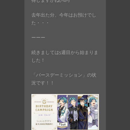
得しますかね(;^ω^)
去年出た分、今年はお預けでし
た・・・
ーーー
続きましては5週目から始まりま
した！
「バースデーミッション」の状
況です！！