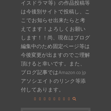
イスドラマ等）の作品投稿等
は今後別サイトで投稿し、こ
こでお知らせ出来たらと考
えてます！よろしくお願い
します！！尚、現在はブログ
編集中のため固定ページ等は
今後変更が出ますのでご理解
頂けると幸いです。また、
ブログ記事ではAmazon.co.jp
アソシエイトのリンク等添
付してあります。
Facebook
Google+
LinkedIn
Instagram
YouTube
Pinterest
Tumblr
VK