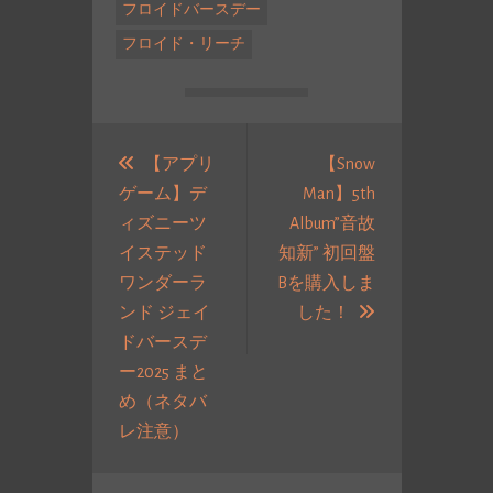
フロイドバースデー
フロイド・リーチ
投
稿
【アプリ
【Snow
ゲーム】デ
Man】5th
ナ
ィズニーツ
Album”音故
ビ
イステッド
知新” 初回盤
ゲ
ワンダーラ
Bを購入しま
ー
次
ンド ジェイ
した！
シ
の
ドバースデ
ョ
投
ー2025 まと
ン
稿:
め（ネタバ
過
レ注意）
去
の