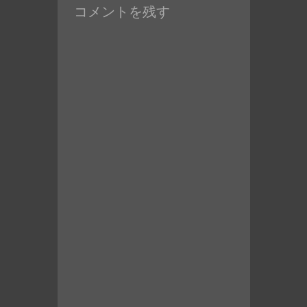
コメントを残す
投
稿: