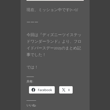
現在、ミッション中です(^-^)/
ーーー
今回は『ディズニーツイステッ
ドワンダーランド』より、フロ
イドバースデー2025のまとめ記
事でした！
では！
共有:
Facebook
X
いいね: