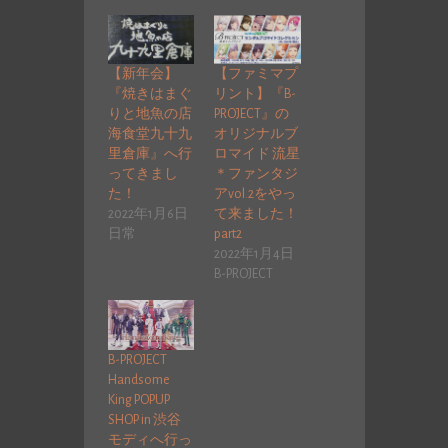
【新年会】
【ファミマプ
『焼きはまぐ
リント】『B-
りと地魚の店
PROJECT』の
海食堂九十九
オリジナルブ
里倉庫』へ行
ロマイド 流星
ってきまし
＊ファンタジ
た！
アvol.2をやっ
2022年1月6日
て来ました！
日常
part2
2022年1月4日
B-PROJECT
B-PROJECT
Handsome
King POPUP
SHOP in 渋谷
モディへ行っ