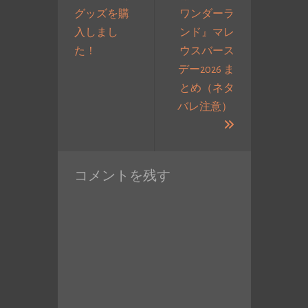
グッズを購
ワンダーラ
ー
入しまし
ンド』マレ
シ
過
た！
ウスバース
ョ
去
デー2026 ま
ン
の
とめ（ネタ
投
バレ注意）
稿:
次
の
投
コメントを残す
稿: