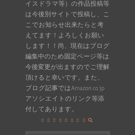
イスドラマ等）の作品投稿等
は今後別サイトで投稿し、こ
こでお知らせ出来たらと考
えてます！よろしくお願い
します！！尚、現在はブログ
編集中のため固定ページ等は
今後変更が出ますのでご理解
頂けると幸いです。また、
ブログ記事ではAmazon.co.jp
アソシエイトのリンク等添
付してあります。
Facebook
Google+
LinkedIn
Instagram
YouTube
Pinterest
Tumblr
VK