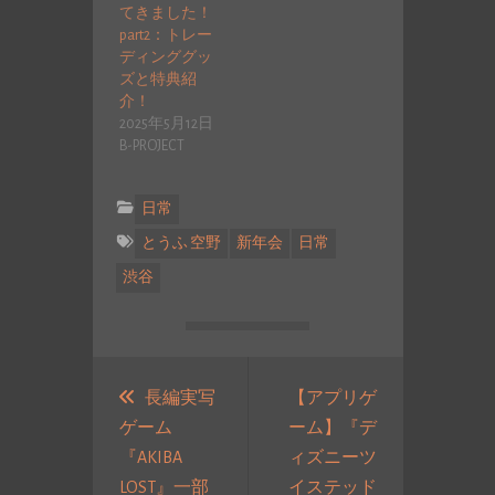
てきました！
part2：トレー
ディンググッ
ズと特典紹
介！
2025年5月12日
B-PROJECT
日常
とうふ 空野
新年会
日常
渋谷
投
稿
長編実写
【アプリゲ
ゲーム
ーム】『デ
ナ
『AKIBA
ィズニーツ
ビ
LOST』一部
イステッド
ゲ