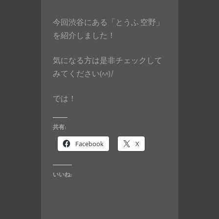
今回渋谷にある「とうふ 空野」
を紹介しました！
気になる方は是非チェックして
みてください(^^)/
では！
共有:
Facebook
X
いいね: