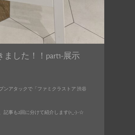
した！！part1-展示
プンアタックで「ファミクラストア 渋谷
事も2回に分けて紹介します(^_-)-☆