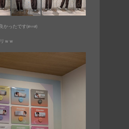
ったです(#^^#)
ャリｗｗ