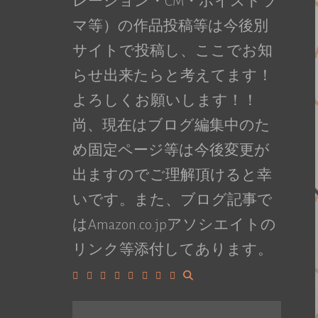
レーション・CM・ボイスドラ
マ等）の作品投稿等は今後別
サイトで投稿し、ここでお知
らせ出来たらと考えてます！
よろしくお願いします！！
尚、現在はブログ編集中のた
め固定ページ等は今後変更が
出ますのでご理解頂けると幸
いです。また、ブログ記事で
はAmazon.co.jpアソシエイトの
リンク等添付してあります。
Facebook
Google+
LinkedIn
Instagram
YouTube
Pinterest
Tumblr
VK