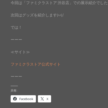
今回は「ファミクラストア 渋谷店」での展示紹介でした
次回はグッズを紹介します(^^)/
では！
ーーー
≪サイト≫
ファミクラストア公式サイト
ーーー
共有:
Facebook
X