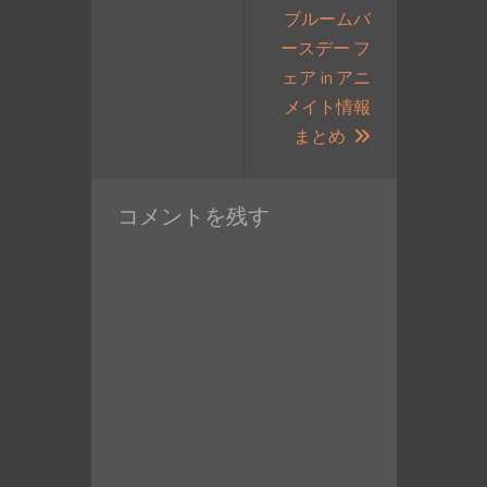
の
ブルームバ
シ
投
ースデー フ
ョ
稿:
ェア in アニ
ン
メイト情報
次
まとめ
の
投
コメントを残す
稿: