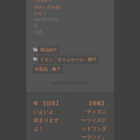
（10/29～
10/31）のお知
らせ！
2021年10月28
日
広告
商品紹介
イオン
タイムセール
帽子
衣類品
靴下
投
稿
【日常】
【情報】
いよいよ、
『ディズニ
ナ
始まります
ー ツイステ
ビ
過
よ！
ッドワンダ
ゲ
去
ーランド』
ー