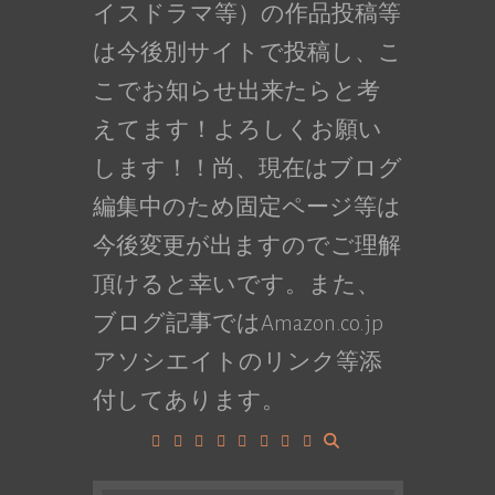
イスドラマ等）の作品投稿等
は今後別サイトで投稿し、こ
こでお知らせ出来たらと考
えてます！よろしくお願い
します！！尚、現在はブログ
編集中のため固定ページ等は
今後変更が出ますのでご理解
頂けると幸いです。また、
ブログ記事ではAmazon.co.jp
アソシエイトのリンク等添
付してあります。
Facebook
Google+
LinkedIn
Instagram
YouTube
Pinterest
Tumblr
VK