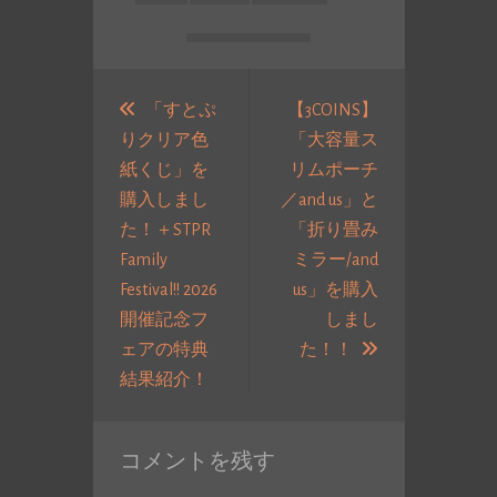
投
稿
「すとぷ
【3COINS】
りクリア色
「大容量ス
ナ
紙くじ」を
リムポーチ
ビ
購入しまし
／and us」と
ゲ
た！＋STPR
「折り畳み
ー
Family
ミラー/and
シ
Festival!! 2026
us」を購入
ョ
開催記念フ
しまし
ン
次
ェアの特典
た！！
過
の
結果紹介！
去
投
の
稿:
コメントを残す
投