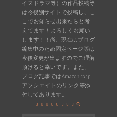
イスドラマ等）の作品投稿等
は今後別サイトで投稿し、こ
こでお知らせ出来たらと考
えてます！よろしくお願い
します！！尚、現在はブログ
編集中のため固定ページ等は
今後変更が出ますのでご理解
頂けると幸いです。また、
ブログ記事ではAmazon.co.jp
アソシエイトのリンク等添
付してあります。
Facebook
Google+
LinkedIn
Instagram
YouTube
Pinterest
Tumblr
VK