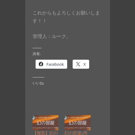
これからもよろしくお願いしま
す！！
管理人：ルーク。
共有:
Facebook
X
いいね:
【報告】幻の
幻の部屋2周