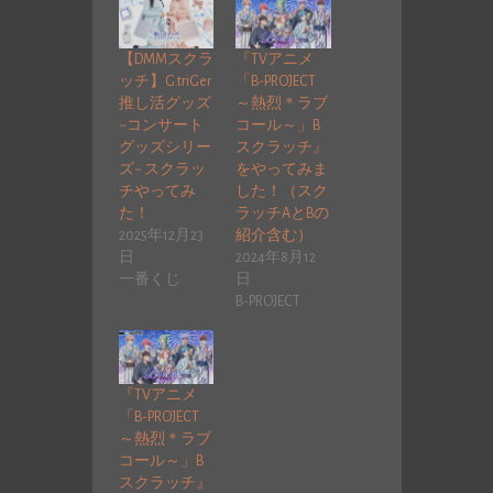
【DMMスクラ
『TVアニメ
ッチ】G.triGer
「B-PROJECT
推し活グッズ
～熱烈＊ラブ
~コンサート
コール～」B
グッズシリー
スクラッチ』
ズ~ スクラッ
をやってみま
チやってみ
した！（スク
た！
ラッチAとBの
2025年12月23
紹介含む）
日
2024年8月12
一番くじ
日
B-PROJECT
『TVアニメ
「B-PROJECT
～熱烈＊ラブ
コール～」B
スクラッチ』