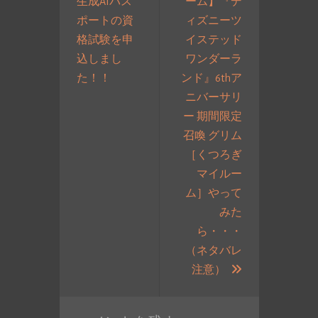
生成AIパス
ーム】『デ
ナ
ポートの資
ィズニーツ
ビ
格試験を申
イステッド
ゲ
込しまし
ワンダーラ
ー
過
た！！
ンド』6thア
シ
去
ニバーサリ
ョ
の
ー 期間限定
ン
投
召喚 グリム
稿:
［くつろぎ
マイルー
ム］やって
みた
ら・・・
（ネタバレ
次
注意）
の
投