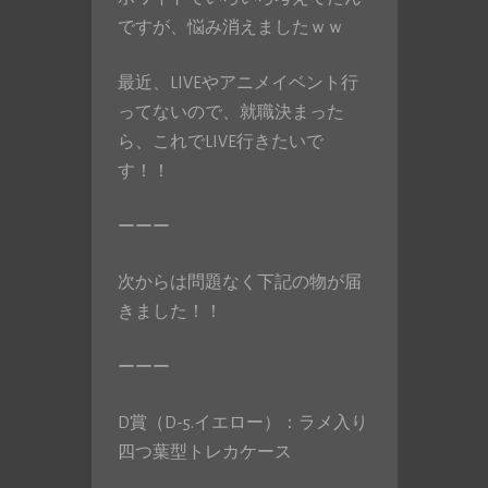
ですが、悩み消えましたｗｗ
最近、LIVEやアニメイベント行
ってないので、就職決まった
ら、これでLIVE行きたいで
す！！
ーーー
次からは問題なく下記の物が届
きました！！
ーーー
D賞（D-5.イエロー）：ラメ入り
四つ葉型トレカケース