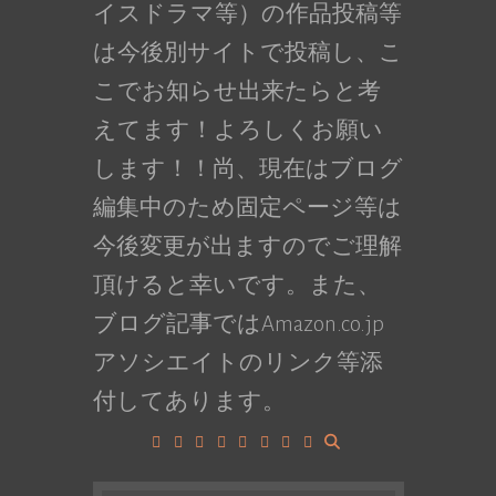
イスドラマ等）の作品投稿等
は今後別サイトで投稿し、こ
こでお知らせ出来たらと考
えてます！よろしくお願い
します！！尚、現在はブログ
編集中のため固定ページ等は
今後変更が出ますのでご理解
頂けると幸いです。また、
ブログ記事ではAmazon.co.jp
アソシエイトのリンク等添
付してあります。
Facebook
Google+
LinkedIn
Instagram
YouTube
Pinterest
Tumblr
VK