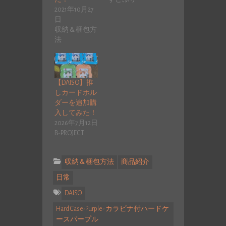
2021年10月27
日
収納＆梱包方
法
【DAISO】推
しカードホル
ダーを追加購
入してみた！
2026年7月12日
B-PROJECT
収納＆梱包方法
商品紹介
日常
DAISO
Hard Case-Purple- カラビナ付ハードケ
ースパープル