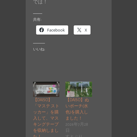
では！
共有:
Facebook
X
いいね:
【DAISO】
【DAISO】ぬ
「マステ スト
いポーチ(水
ッカー」を購
色)を購入し
入して、マス
ました！
キングテープ
2026年7月28
を収納しまし
日
た！
すとぷり