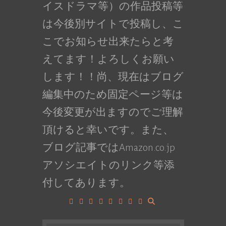
イスドラマ等）の作品投稿等
は今後別サイトで投稿し、こ
こでお知らせ出来たらと考
えてます！よろしくお願い
します！！尚、現在はブログ
編集中のため固定ページ等は
今後変更が出ますのでご理解
頂けると幸いです。また、
ブログ記事ではAmazon.co.jp
アソシエイトのリンク等添
付してあります。
Facebook
Google+
LinkedIn
Instagram
YouTube
Pinterest
Tumblr
VK