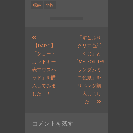
収納
小物
投
稿
「すとぷり
【DAISO】
クリア色紙
ナ
「ショート
くじ」と
ビ
カットキー
「METEORITES
ゲ
表マウスパ
ランダムミ
ー
ッド」を購
ニ色紙」を
シ
入してみま
リベンジ購
ョ
過
した！！
入しまし
ン
去
次
た！
の
の
投
投
コメントを残す
稿:
稿: