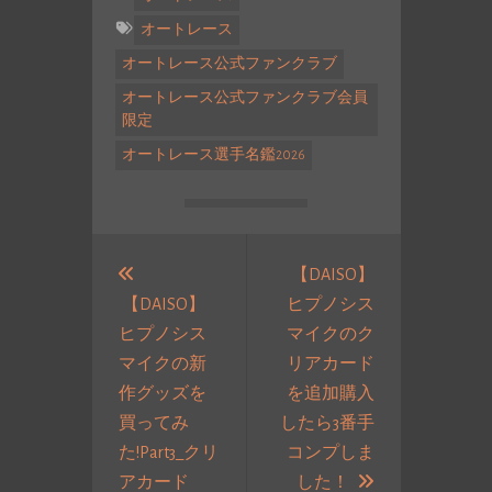
オートレース
オートレース公式ファンクラブ
オートレース公式ファンクラブ会員
限定
オートレース選手名鑑2026
投
稿
【DAISO】
【DAISO】
ヒプノシス
ナ
ヒプノシス
マイクのク
ビ
マイクの新
リアカード
ゲ
作グッズを
を追加購入
ー
買ってみ
したら3番手
シ
た!Part3_クリ
コンプしま
ョ
過
次
アカード
した！