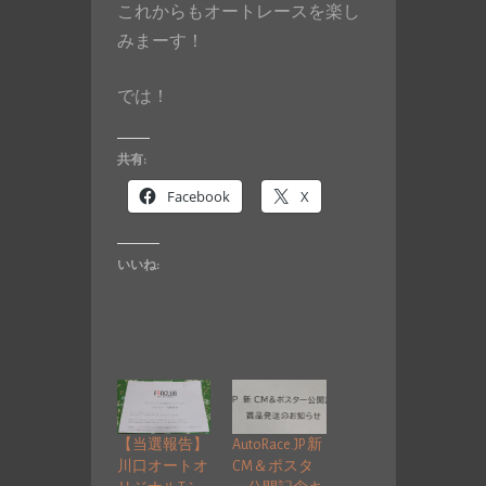
これからもオートレースを楽し
みまーす！
では！
共有:
Facebook
X
いいね:
【当選報告】
AutoRace.JP 新
川口オートオ
CM＆ポスタ