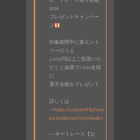
オートレース選手名鑑
2026
プレゼントキャンペー
ン
対象期間中に要エント
リーのうえ
2,000円以上ご投票いた
だくと抽選で1,000名様
に
選手名鑑をプレゼント
詳しくは
⇒
https://t.co/pw0XByfww3
pic.twitter.com/7yV9Aeu8Lt
— オートレース【公