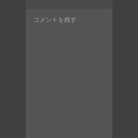
ン
去
の
の
投
コメントを残す
投
稿:
稿: