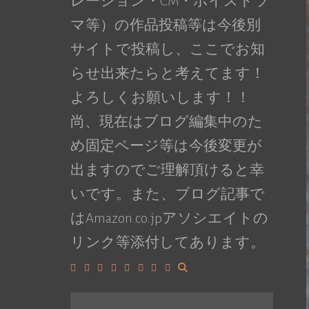
レーション・CM・ボイスドラ
マ等）の作品投稿等は今後別
サイトで投稿し、ここでお知
らせ出来たらと考えてます！
よろしくお願いします！！
尚、現在はブログ編集中のた
め固定ページ等は今後変更が
出ますのでご理解頂けると幸
いです。また、ブログ記事で
はAmazon.co.jpアソシエイトの
リンク等添付してあります。
Facebook
Google+
LinkedIn
Instagram
YouTube
Pinterest
Tumblr
VK