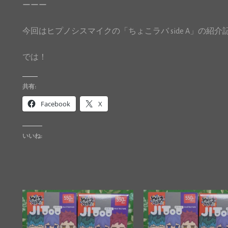
ーーー
今回はヒプノシスマイクの「ちょこラバ side A」の紹
では！
共有:
Facebook
X
いいね: