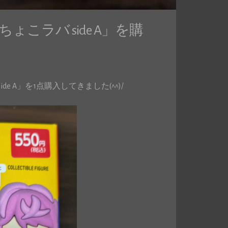
ょこラバ side A」を購
e A」を1点購入してきました(^^)/