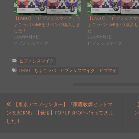
【DAISO】『ヒプノシスマイク』ち
【DAISO】『ヒプノシス
ょこラバ SideBをリベンジ購入しま
ょこラバ SideBを2点購入
した！
た！
2026年7月11日
2026年7月4日
ヒプノシスマイク
ヒプノシスマイク
ヒプノシスマイク
DAISO
ちょこラバ
ヒプノシスマイク
ヒプマイ
投
稿
【東京アニメセンター】『家庭教師ヒットマ
ンREBORN!』【覚悟】POP UP SHOPへ行ってきま
ン
ナ
過
した！
ビ
去
ゲ
の