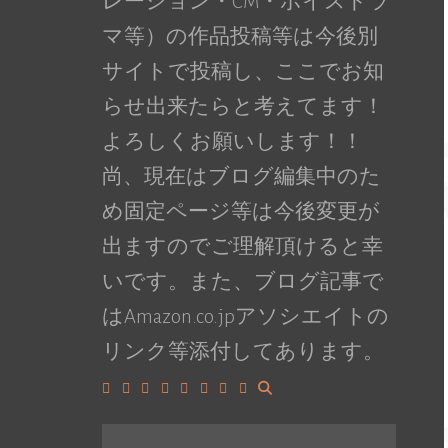
レーション・CM・ボイスドラ
マ等）の作品投稿等は今後別
サイトで投稿し、ここでお知
らせ出来たらと考えてます！
よろしくお願いします！！
尚、現在はブログ編集中のた
め固定ページ等は今後変更が
出ますのでご理解頂けると幸
いです。また、ブログ記事で
はAmazon.co.jpアソシエイトの
リンク等添付してあります。
Facebook
Google+
LinkedIn
Instagram
YouTube
Pinterest
Tumblr
VK