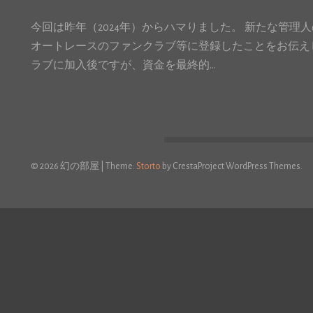
今回は昨年（2024年）からハマりました。 新たな管理
オートレースのファンクラブ等に登録したことをお伝えし
ラブに加入後ですが、資金を最終的…
© 2026 幻の部屋
|
Theme:
Storto
by CrestaProject WordPress Themes.