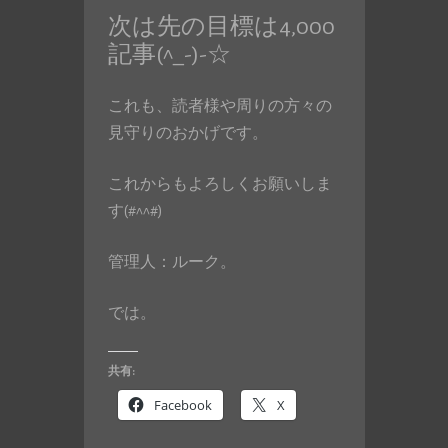
次は先の目標は4,000
記事(^_-)-☆
これも、読者様や周りの方々の
見守りのおかげです。
これからもよろしくお願いしま
す(#^^#)
管理人：ルーク。
では。
共有:
Facebook
X