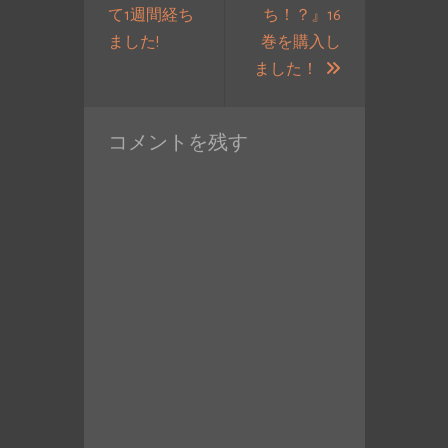
て1週間経ち
ち！？』16
ゲ
過
ました!
巻を購入し
ー
去
次
ました！
シ
の
の
ョ
投
投
ン
コメントを残す
稿:
稿: