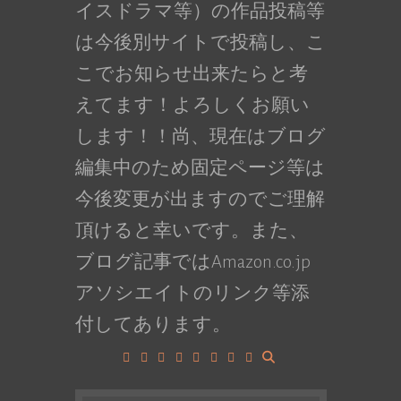
イスドラマ等）の作品投稿等
は今後別サイトで投稿し、こ
こでお知らせ出来たらと考
えてます！よろしくお願い
します！！尚、現在はブログ
編集中のため固定ページ等は
今後変更が出ますのでご理解
頂けると幸いです。また、
ブログ記事ではAmazon.co.jp
アソシエイトのリンク等添
付してあります。
Facebook
Google+
LinkedIn
Instagram
YouTube
Pinterest
Tumblr
VK