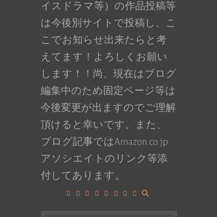
イスドラマ等）の作品投稿等
は今後別サイトで投稿し、こ
こでお知らせ出来たらと考
えてます！よろしくお願い
します！！尚、現在はブログ
編集中のため固定ページ等は
今後変更が出ますのでご理解
頂けると幸いです。また、
ブログ記事ではAmazon.co.jp
アソシエイトのリンク等添
付してあります。
Facebook
Google+
LinkedIn
Instagram
YouTube
Pinterest
Tumblr
VK