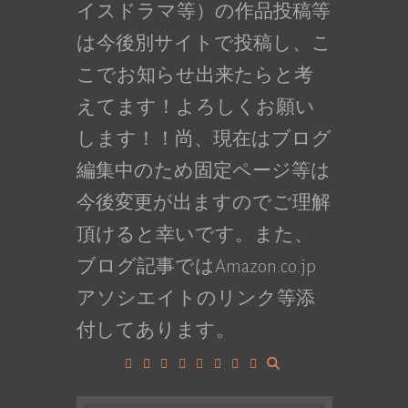
イスドラマ等）の作品投稿等
は今後別サイトで投稿し、こ
こでお知らせ出来たらと考
えてます！よろしくお願い
します！！尚、現在はブログ
編集中のため固定ページ等は
今後変更が出ますのでご理解
頂けると幸いです。また、
ブログ記事ではAmazon.co.jp
アソシエイトのリンク等添
付してあります。
Facebook
Google+
LinkedIn
Instagram
YouTube
Pinterest
Tumblr
VK