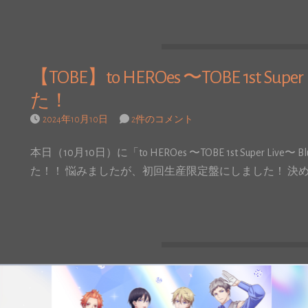
【TOBE】to HEROes 〜TOBE 1st Sup
た！
2024年10月10日
2件のコメント
本日（10月10日）に「to HEROes 〜TOBE 1st Super Li
た！！ 悩みましたが、初回生産限定盤にしました！ 決め