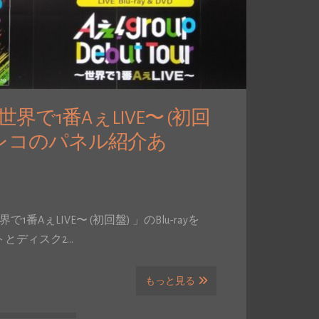
ur 〜世界で1番AぇLIVE〜 (初回
タワレコのパネル紹介あ
世界で1番AぇLIVE〜 (初回盤) 」のBlu-rayを
トとディスク2…
もっと見る