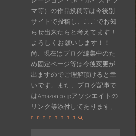
レーション・CM・ボイスドラ
マ等）の作品投稿等は今後別
サイトで投稿し、ここでお知
らせ出来たらと考えてます！
よろしくお願いします！！
尚、現在はブログ編集中のた
め固定ページ等は今後変更が
出ますのでご理解頂けると幸
いです。また、ブログ記事で
はAmazon.co.jpアソシエイトの
リンク等添付してあります。
Facebook
Google+
LinkedIn
Instagram
YouTube
Pinterest
Tumblr
VK