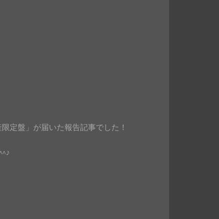
u-ray 初回生産限定盤」が届いた報告記事でした！
^♪