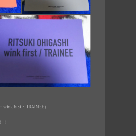
wink first・TRAINEE）
！！