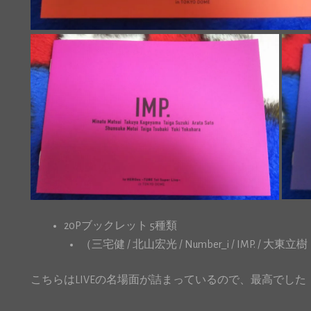
20Pブックレット 5種類
（三宅健 / 北山宏光 / Number_i / IMP. / 大東立樹・
こちらはLIVEの名場面が詰まっているので、最高でした