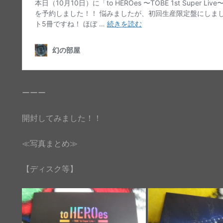
ーーー
開封してみました！！
≪写真まとめ≫
【ディスク等】