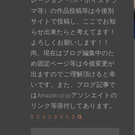
レーション・CM・ボイスドラ
マ等）の作品投稿等は今後別
サイトで投稿し、ここでお知
らせ出来たらと考えてます！
よろしくお願いします！！
尚、現在はブログ編集中のた
め固定ページ等は今後変更が
出ますのでご理解頂けると幸
いです。また、ブログ記事で
はAmazon.co.jpアソシエイトの
リンク等添付してあります。
Facebook
Google+
LinkedIn
Instagram
YouTube
Pinterest
Tumblr
VK