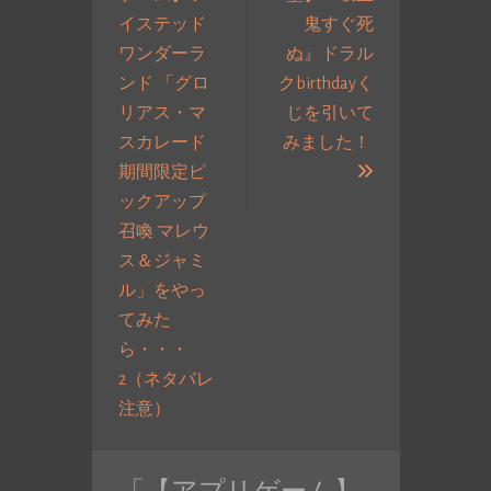
ナ
イステッド
鬼すぐ死
ビ
ワンダーラ
ぬ』ドラル
ゲ
ンド 「グロ
クbirthdayく
ー
リアス・マ
じを引いて
シ
スカレード
みました！
ョ
次
期間限定ピ
ン
の
ックアップ
投
召喚 マレウ
稿:
ス＆ジャミ
ル」をやっ
てみた
ら・・・
2（ネタバレ
過
注意）
去
の