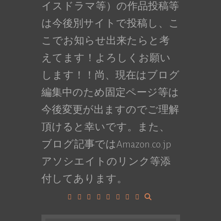
イスドラマ等）の作品投稿等
は今後別サイトで投稿し、こ
こでお知らせ出来たらと考
えてます！よろしくお願い
します！！尚、現在はブログ
編集中のため固定ページ等は
今後変更が出ますのでご理解
頂けると幸いです。また、
ブログ記事ではAmazon.co.jp
アソシエイトのリンク等添
付してあります。
Facebook
Google+
LinkedIn
Instagram
YouTube
Pinterest
Tumblr
VK