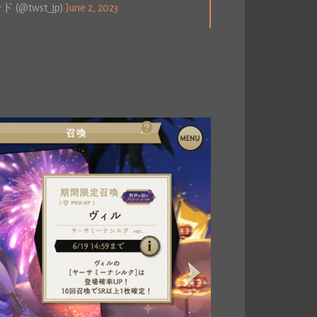
twst_jp)
June 2, 2023