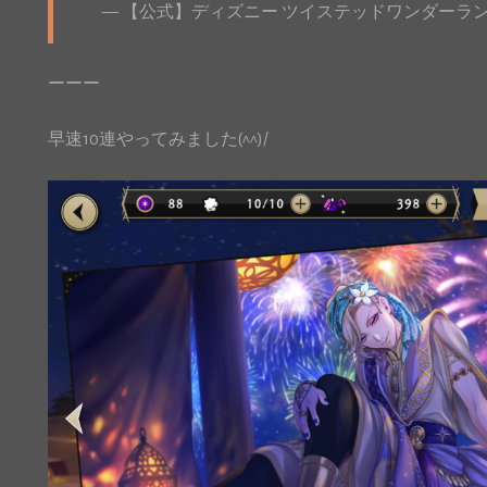
— 【公式】ディズニー ツイステッドワンダーランド (@
ーーー
早速10連やってみました(^^)/