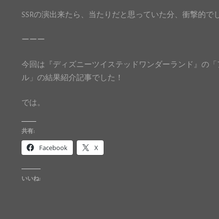
SSRの演出来たら、当たりだと思っていた分、衝撃的でした(
ーーー
今回は『ディズニーツイステッドワンダーランド』の「ア
ル」の結果紹介記事でした！
では。
共有:
Facebook
X
いいね: