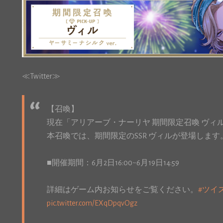
≪Twitter≫
【召喚】
現在「アリアーブ・ナーリヤ 期間限定召喚 ヴィ
本召喚では、期間限定のSSR ヴィルが登場します
■開催期間：6月2日16:00~6月19日14:59
詳細はゲーム内お知らせをご覧ください。
#ツイ
pic.twitter.com/EXqDpqvOgz