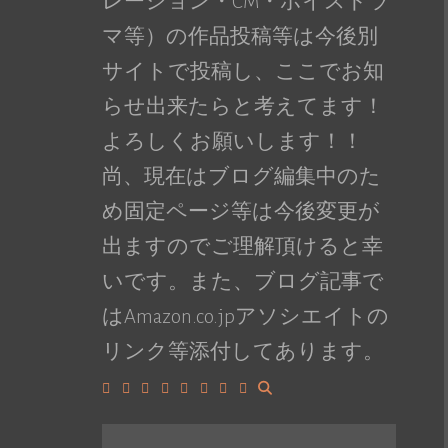
レーション・CM・ボイスドラ
マ等）の作品投稿等は今後別
サイトで投稿し、ここでお知
らせ出来たらと考えてます！
よろしくお願いします！！
尚、現在はブログ編集中のた
め固定ページ等は今後変更が
出ますのでご理解頂けると幸
いです。また、ブログ記事で
はAmazon.co.jpアソシエイトの
リンク等添付してあります。
Facebook
Google+
LinkedIn
Instagram
YouTube
Pinterest
Tumblr
VK