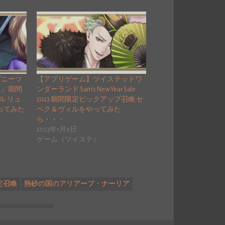
ズニーツ
【アプリゲーム】ツイステッドワ
ド』期間
ンダーランド Sam’s New Year Sale
ル リュ
2023 期間限定ピックアップ召喚 セ
やってみた
ベク＆ヴィルをやってみた
ら・・・
2023年1月9日
ゲーム（ツイステ）
定召喚
熱砂の国のアリアーブ・ナーリア