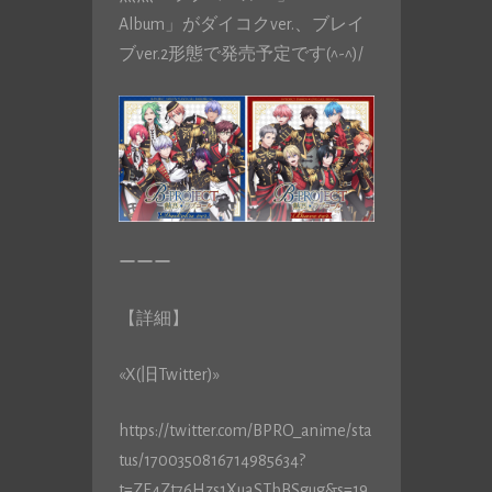
Album」がダイコクver.、ブレイ
ブver.2形態で発売予定です(^-^)/
ーーー
【詳細】
«X(旧Twitter)»
https://twitter.com/BPRO_anime/sta
tus/1700350816714985634?
t=ZE4Zt76Hzs1XuaSTbBSgug&s=19