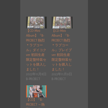
【CD-Mini
【CD-Mini
Album】『B-
Album】『B-
PROJECT 熱烈
PROJECT 熱烈
＊ラブコー
＊ラブコー
ル』ダイコク
ル』ブレイブ
ver. 初回生産
ver. 初回生産
限定盤特装セ
限定盤特装セ
ットを購入し
ットを購入し
ました！
ました！
2023年11月8日
2023年11月9日
B-PROJECT
B-PROJECT
【CD】『B-
PROJECT ～熱