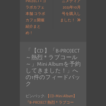
PROJECT × コ
ニメディア
ナ
ラボカフェ
2023年10月
ビ
本舗 コラボ
号を購入し
ゲ
次
カフェ開催
ました！
ー
の
紹介まと
シ
過
投
め！
ョ
去
稿:
ン
の
「
【CD 】「B-PROJECT
投
～熱烈＊ラブコール
稿:
～」Mini Albumを予約
してきました！
」へ
の1件のフィードバッ
ク
ピンバック:
【CD-Mini Album】
『B-PROJECT 熱烈＊ラブコー