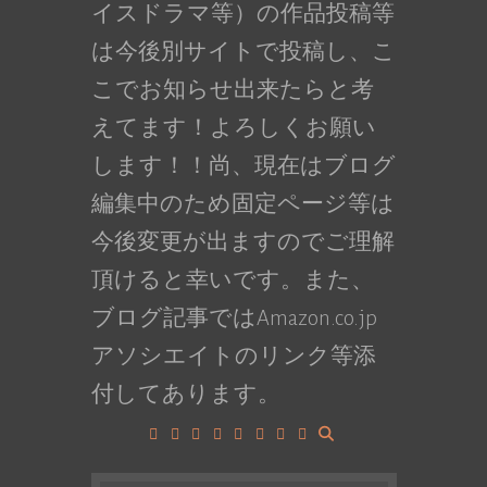
イスドラマ等）の作品投稿等
は今後別サイトで投稿し、こ
こでお知らせ出来たらと考
えてます！よろしくお願い
します！！尚、現在はブログ
編集中のため固定ページ等は
今後変更が出ますのでご理解
頂けると幸いです。また、
ブログ記事ではAmazon.co.jp
アソシエイトのリンク等添
付してあります。
Facebook
Google+
LinkedIn
Instagram
YouTube
Pinterest
Tumblr
VK