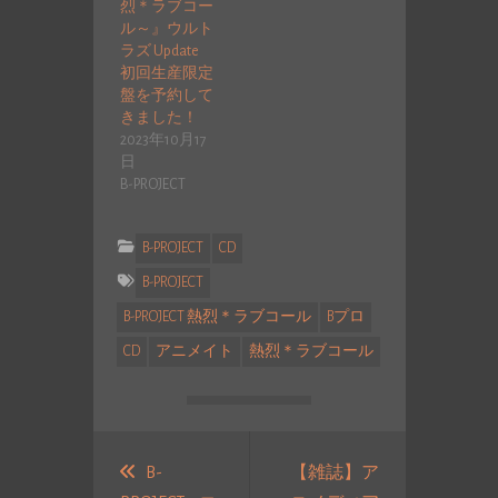
烈＊ラブコー
ル～』ウルト
ラズ Update
初回生産限定
盤を予約して
きました！
2023年10月17
日
B-PROJECT
B-PROJECT
CD
B-PROJECT
B-PROJECT 熱烈＊ラブコール
Bプロ
CD
アニメイト
熱烈＊ラブコール
投
稿
B-
【雑誌】ア