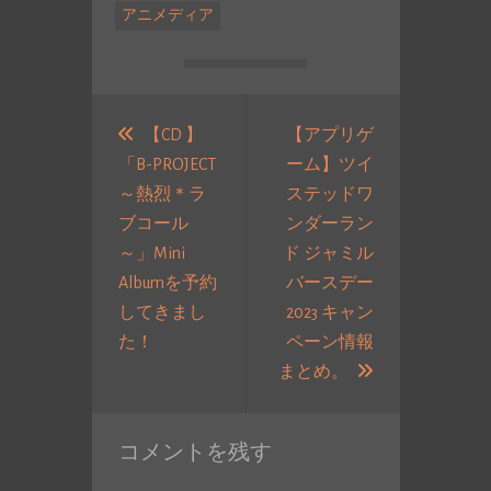
アニメディア
投
稿
【CD 】
【アプリゲ
「B-PROJECT
ーム】ツイ
ナ
～熱烈＊ラ
ステッドワ
ビ
ブコール
ンダーラン
ゲ
～」Mini
ド ジャミル
ー
Albumを予約
バースデー
シ
してきまし
2023 キャン
ョ
過
た！
ペーン情報
ン
去
次
まとめ。
の
の
投
投
コメントを残す
稿:
稿: