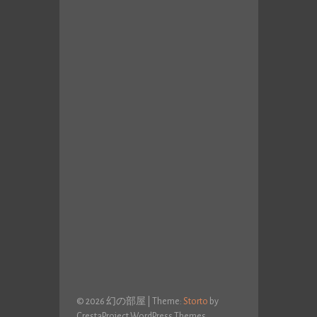
© 2026 幻の部屋
|
Theme:
Storto
by
CrestaProject WordPress Themes.