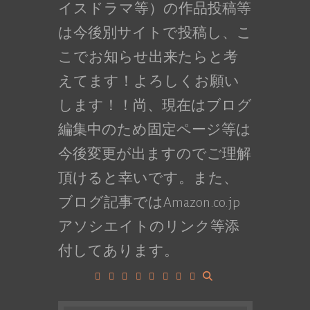
イスドラマ等）の作品投稿等
は今後別サイトで投稿し、こ
こでお知らせ出来たらと考
えてます！よろしくお願い
します！！尚、現在はブログ
編集中のため固定ページ等は
今後変更が出ますのでご理解
頂けると幸いです。また、
ブログ記事ではAmazon.co.jp
アソシエイトのリンク等添
付してあります。
Facebook
Google+
LinkedIn
Instagram
YouTube
Pinterest
Tumblr
VK