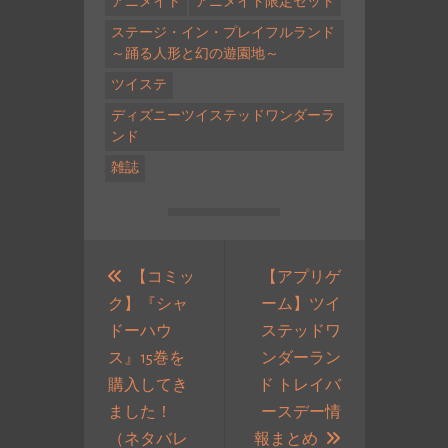
アニメイト
アニメイト限定セット
ステージ・イン・プレイフルランド
～踊る人形と幻の遊園地～
ツイステ
ディズニーツイステッドワンダーラ
ンド
雑誌
投
稿
【コミッ
【アプリゲ
ク】『シャ
ーム】ツイ
ナ
ドーハウ
ステッドワ
ビ
ス』15巻を
ンダーラン
ゲ
購入してき
ド トレイバ
ー
ました！
ースデー情
シ
次
（ネタバレ
報まとめ