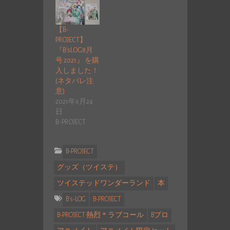
【B-
PROJECT】
『B’sLOG8月
号 2021』 を購
入しました！
(ネタバレ注
意)
2021年6月24
日
B-PROJECT
B-PROJECT
グッズ（ツイステ）
ツイステッドワンダーランド
本
B's-LOG
B-PROJECT
B-PROJECT 熱烈＊ラブコール
Bプロ