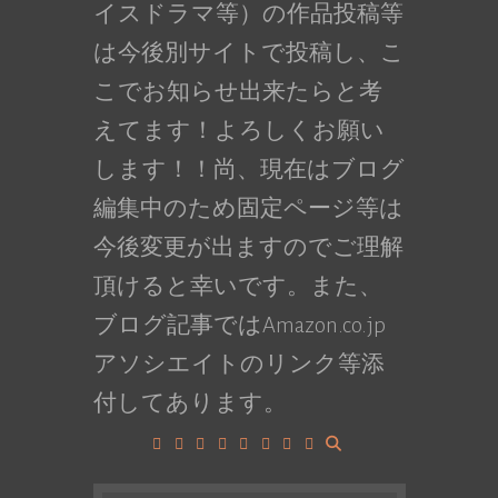
イスドラマ等）の作品投稿等
は今後別サイトで投稿し、こ
こでお知らせ出来たらと考
えてます！よろしくお願い
します！！尚、現在はブログ
編集中のため固定ページ等は
今後変更が出ますのでご理解
頂けると幸いです。また、
ブログ記事ではAmazon.co.jp
アソシエイトのリンク等添
付してあります。
Facebook
Google+
LinkedIn
Instagram
YouTube
Pinterest
Tumblr
VK