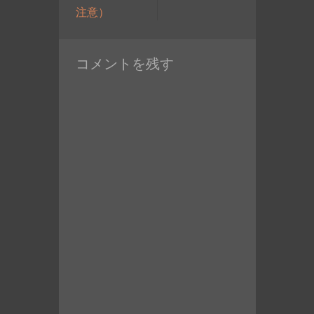
ョ
過
の
注意）
ン
去
投
の
稿:
コメントを残す
投
稿: