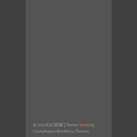
© 2026 幻の部屋
|
Theme:
Storto
by
CrestaProject WordPress Themes.