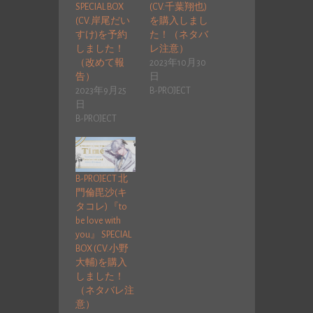
SPECIAL BOX
(CV.千葉翔也)
(CV.岸尾だい
を購入しまし
すけ)を予約
た！（ネタバ
しました！
レ注意）
（改めて報
2023年10月30
告）
日
2023年9月25
B-PROJECT
日
B-PROJECT
B-PROJECT 北
門倫毘沙(キ
タコレ) 『to
be love with
you』 SPECIAL
BOX (CV.小野
大輔)を購入
しました！
（ネタバレ注
意）