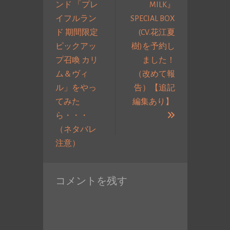
ンド 「プレ
MILK』
ー
イフルラン
SPECIAL BOX
シ
ド 期間限定
(CV.花江夏
ョ
ピックアッ
樹)を予約し
ン
プ召喚 カリ
ました！
ム＆ヴィ
（改めて報
ル」をやっ
告）【追記
てみた
編集あり】
次
ら・・・
の
（ネタバレ
過
投
注意）
去
稿:
の
コメントを残す
投
稿: