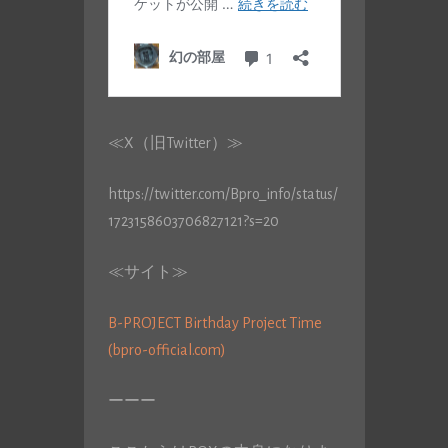
≪X（旧Twitter）≫
https://twitter.com/Bpro_info/status/
1723158603706827121?s=20
≪サイト≫
B-PROJECT Birthday Project Time
(bpro-official.com)
ーーー