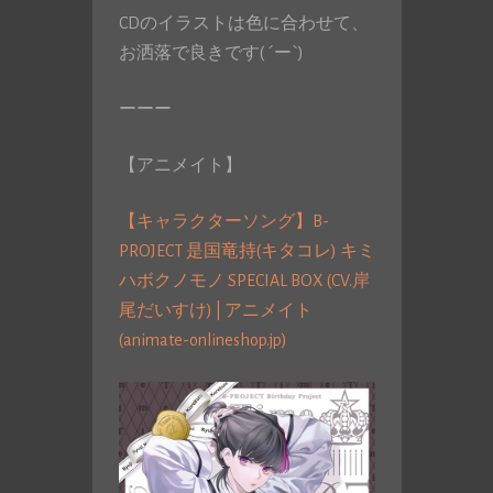
CDのイラストは色に合わせて、
お洒落で良きです( ´ー`)
ーーー
【アニメイト】
【キャラクターソング】B-
PROJECT 是国竜持(キタコレ) キミ
ハボクノモノ SPECIAL BOX (CV.岸
尾だいすけ) | アニメイト
(animate-onlineshop.jp)