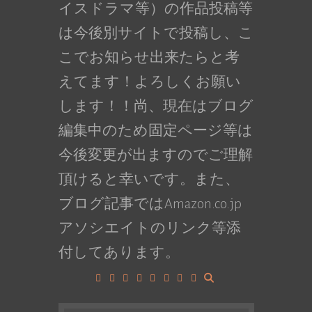
イスドラマ等）の作品投稿等
は今後別サイトで投稿し、こ
こでお知らせ出来たらと考
えてます！よろしくお願い
します！！尚、現在はブログ
編集中のため固定ページ等は
今後変更が出ますのでご理解
頂けると幸いです。また、
ブログ記事ではAmazon.co.jp
アソシエイトのリンク等添
付してあります。
Facebook
Google+
LinkedIn
Instagram
YouTube
Pinterest
Tumblr
VK