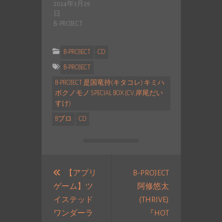
2024年3月29
日
B-PROJECT
B-PROJECT
CD
B-PROJECT
B-PROJECT 是国竜持(キタコレ) キミハ
ボクノモノ SPECIAL BOX (CV.岸尾だい
すけ)
Bプロ
CD
投
稿
【アプリ
B-PROJECT
ゲーム】ツ
阿修悠太
ナ
イステッド
(THRIVE)
ビ
ワンダーラ
『HOT
ゲ