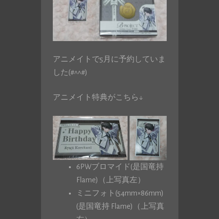
アニメイトで5月に予約していま
した(#^^#)
アニメイト特典がこちら↓
6PWブロマイド(是国竜持
Flame)（上写真左）
ミニフォト(54mm×86mm)
(是国竜持 Flame)（上写真