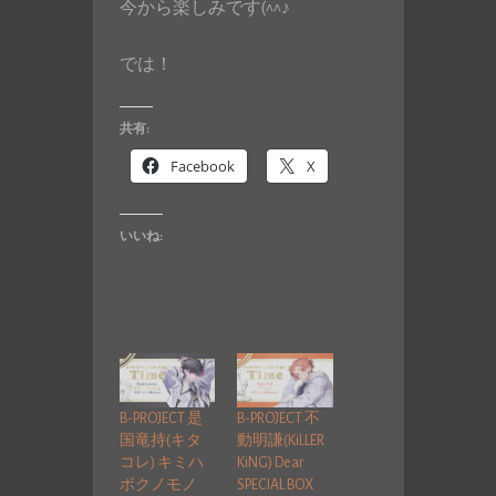
今から楽しみです(^^♪
では！
共有:
Facebook
X
いいね:
B-PROJECT 是
B-PROJECT 不
国竜持(キタ
動明謙(KiLLER
コレ) キミハ
KiNG) Dear
ボクノモノ
SPECIAL BOX