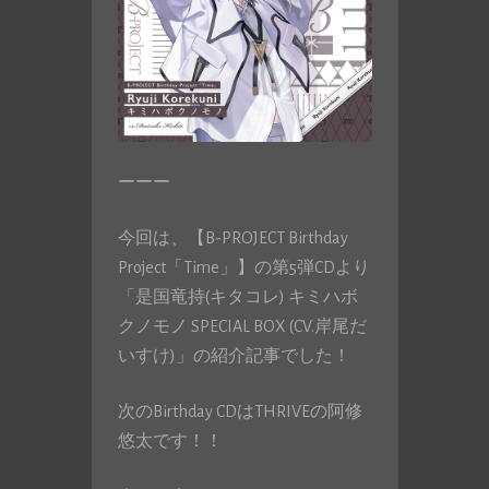
ーーー
今回は、【B-PROJECT Birthday
Project「Time」】の第5弾CDより
「是国竜持(キタコレ) キミハボ
クノモノ SPECIAL BOX (CV.岸尾だ
いすけ)」の紹介記事でした！
次のBirthday CDはTHRIVEの阿修
悠太です！！