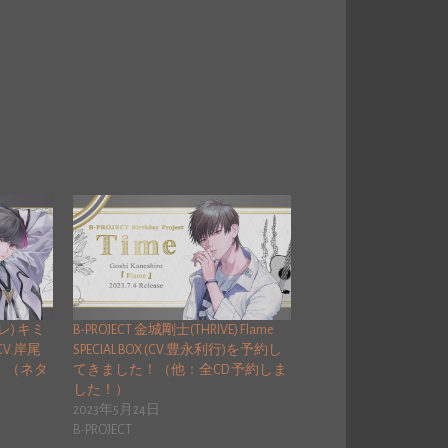
レ) キミ
B-PROJECT 金城剛士(THRIVE) Flame
CV.岸尾
SPECIAL BOX (CV.豊永利行)を予約し
！（ネタ
てきました！（他：全CD 予約しま
した！）
2023年5月24日
B-PROJECT