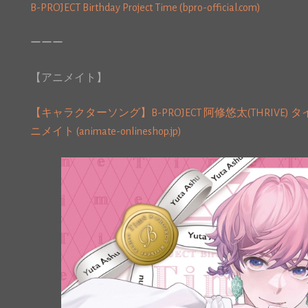
B-PROJECT Birthday Project Time (bpro-official.com)
ーーー
【アニメイト】
【キャラクターソング】B-PROJECT 阿修悠太(THRIVE) タイトル
ニメイト (animate-onlineshop.jp)