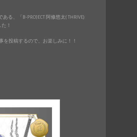
Dである、「B-PROJECT 阿修悠太( THRIVE)
でした！
事を投稿するので、お楽しみに！！