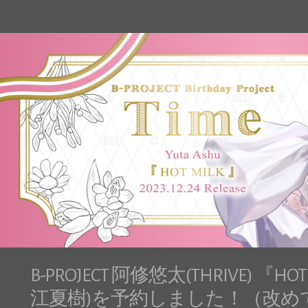
B-PROJECT 阿修悠太(THRIVE) 『HOT M
江夏樹)を予約しました！（改め