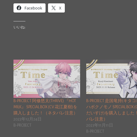
Facebook
X
いいね:
B-PROJECT 阿修悠太(THRIVE) 『HOT
B-PROJECT 是国竜持(キタコ
MILK』 SPECIAL BOX (CV.花江夏樹)を
ハボクノモノ SPECIAL BOX (
購入しました！（ネタバレ注意）
だいすけ)を購入しました
2023年12月24日
バレ注意）
B-PROJECT
2023年11月11日
B-PROJECT