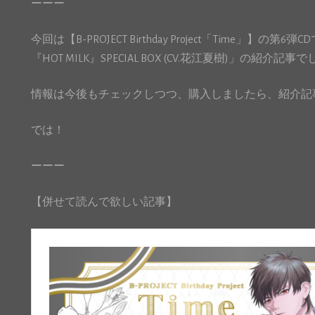
ーーー
今回は【B-PROJECT Birthday Project「Time」】の第6弾C
『HOT MILK』SPECIAL BOX (CV.花江夏樹)」の紹介記事
情報は今後もチェックしつつ、購入しましたら、紹介記
では！
ーーー
【併せて読んで欲しい記事】