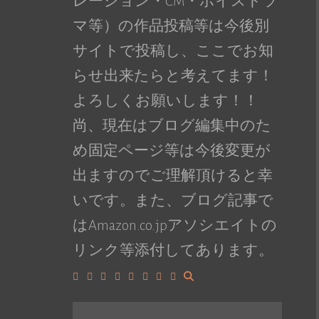
レーション・CM・ボイスドラ
マ等）の作品投稿等は今後別
サイトで投稿し、ここでお知
らせ出来たらと考えてます！
よろしくお願いします！！
尚、現在はブログ編集中のた
め固定ページ等は今後変更が
出ますのでご理解頂けると幸
いです。また、ブログ記事で
はAmazon.co.jpアソシエイトの
リンク等添付してあります。
Facebook
Google+
LinkedIn
Instagram
YouTube
Pinterest
Tumblr
VK