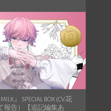
ILK』 SPECIAL BOX (CV.花
て報告）【追記編集あ