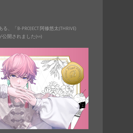
である、「B-PROJECT 阿修悠太(THRIVE)
ットが公開されました(^^)