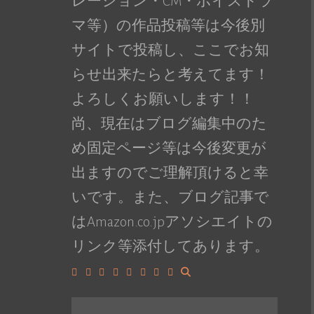
レーション・CM・ボイスドラ
マ等）の作品投稿等は今後別
サイトで投稿し、ここでお知
らせ出来たらと考えてます！
よろしくお願いします！！
尚、現在はブログ編集中のた
め固定ページ等は今後変更が
出ますのでご理解頂けると幸
いです。また、ブログ記事で
はAmazon.co.jpアソシエイトの
リンク等添付してあります。
Facebook
Google+
LinkedIn
Instagram
YouTube
Pinterest
Tumblr
VK