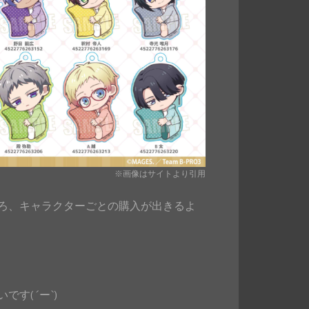
※画像はサイトより引用
ろ、キャラクターごとの購入が出きるよ
( ´ー`)