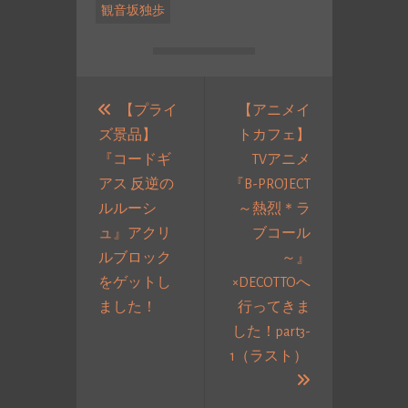
観音坂独歩
投
稿
【プライ
【アニメイ
ズ景品】
トカフェ】
ナ
『コードギ
TVアニメ
ビ
アス 反逆の
『B-PROJECT
ゲ
ルルーシ
～熱烈＊ラ
ー
ュ』アクリ
ブコール
シ
ルブロック
～』
ョ
をゲットし
×DECOTTOへ
ン
過
ました！
行ってきま
去
した！part3-
の
1（ラスト）
投
次
稿:
の