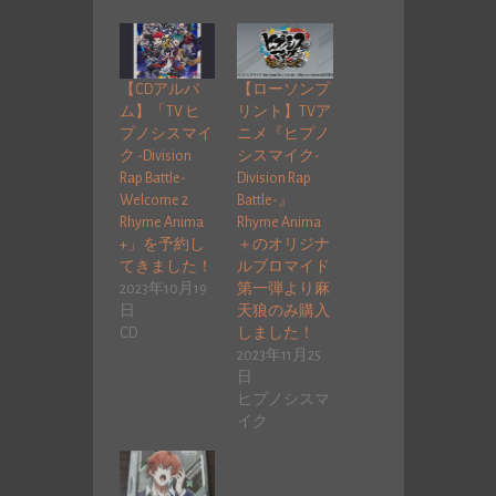
【CDアルバ
【ローソンプ
ム】「TV ヒ
リント】TVア
プノシスマイ
ニメ『ヒプノ
ク -Division
シスマイク-
Rap Battle-
Division Rap
Welcome 2
Battle-』
Rhyme Anima
Rhyme Anima
+」を予約し
＋のオリジナ
てきました！
ルブロマイド
2023年10月19
第一弾より麻
日
天狼のみ購入
CD
しました！
2023年11月25
日
ヒプノシスマ
イク