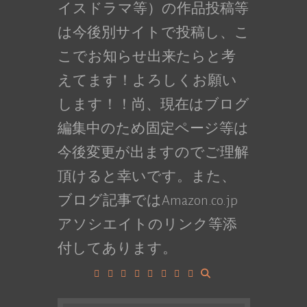
イスドラマ等）の作品投稿等
は今後別サイトで投稿し、こ
こでお知らせ出来たらと考
えてます！よろしくお願い
します！！尚、現在はブログ
編集中のため固定ページ等は
今後変更が出ますのでご理解
頂けると幸いです。また、
ブログ記事ではAmazon.co.jp
アソシエイトのリンク等添
付してあります。
Facebook
Google+
LinkedIn
Instagram
YouTube
Pinterest
Tumblr
VK