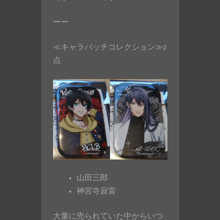
ーー
≪キャラバッチコレクション≫2
点
山田三郎
神宮寺寂雷
大量に売られていた中からいつ