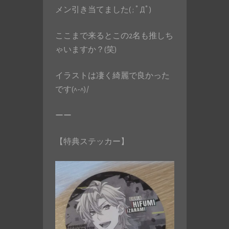
メン引き当てました( ; ﾟДﾟ)
ここまで来るとこの2名も推しち
ゃいますか？(笑)
イラストは凄く綺麗で良かった
です(^-^)/
ーー
【特典ステッカー】