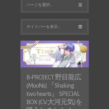
ページを選択...
サイドバーを表示...
B-PROJECT 野目龍広
(MooNs) 『Shaking
two hearts』 SPECIAL
BOX (CV.大河元気)を