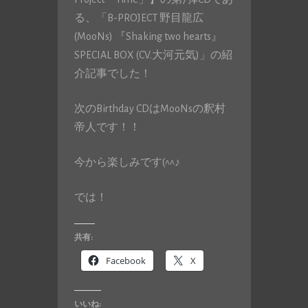
る、「B-PROJECT 野目龍広
(MooNs) 『Shaking two hearts』
SPECIAL BOX (CV.大河元気)」の紹
介記事でした！
次のBirthday CDはMooNsの釈村
帝人です！！
今から楽しみです(^^♪
では！
共有:
Facebook
X
いいね: