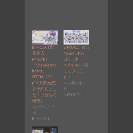
B-PROJECT 野
B-PROJECT 10th
目龍広
Memory POP
(MooNs)
UP SHOP
『Shaking two
-10Frame-へ行
hearts』
ってきまし
SPECIAL BOX
た！！
(CV.大河元気)
2025年9月26
を予約しまし
日
た！（改めて
B-PROJECT
報告）
2023年11月18
日
B-PROJECT