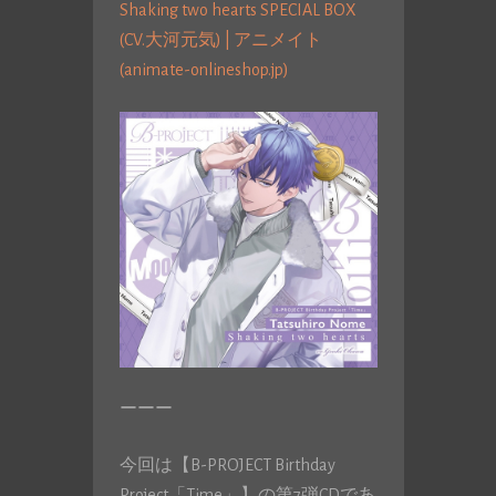
Shaking two hearts SPECIAL BOX
(CV.大河元気) | アニメイト
(animate-onlineshop.jp)
ーーー
今回は【B-PROJECT Birthday
Project「Time」】の第7弾CDであ