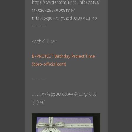
https://twitter.com/Bpro_info/status/
1745264266490581336?
t=f4Fubcg9HtF_7Vi0dTQBXA&s=19
ーーー
≪サイト≫
B-PROJECT Birthday Project Time
(bpro-official.com)
ーーー
ここからはBOXの中身になりま
す(^^)/