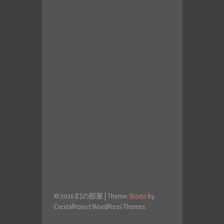
© 2026 幻の部屋
|
Theme:
Storto
by
CrestaProject WordPress Themes.