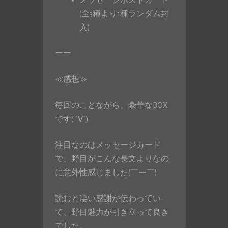
メッセージポストカード
(全3種より1種ランダム封
入)
ーー
≪感想≫
毎回のことながら、豪華なBOX
です( ´∀`)
注目なのはメッセージカード
で、野目がこんな長文よりなの
に意外性感じました(￣ー￣)
読むと凄い感謝が伝わってい
て、野目魅力が引き立って良き
でした。