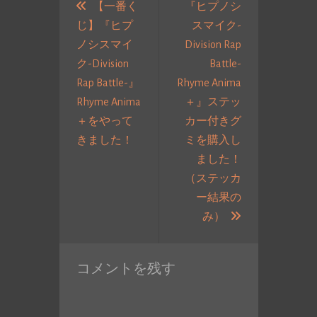
稿
【一番く
『ヒプノシ
じ】『ヒプ
スマイク-
ナ
ノシスマイ
Division Rap
ビ
ク-Division
Battle-
ゲ
Rap Battle-』
Rhyme Anima
ー
Rhyme Anima
＋』ステッ
シ
＋をやって
カー付きグ
ョ
過
きました！
ミを購入し
ン
去
ました！
の
（ステッカ
投
ー結果の
稿:
次
み）
の
投
コメントを残す
稿: