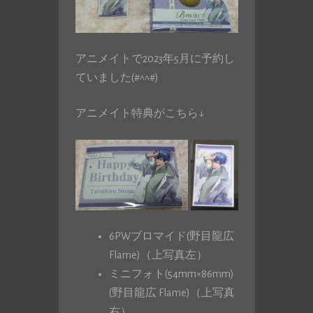
アニメイトで2023年5月に予約し
ていました(#^^#)
アニメイト特典がこちら↓
6PWブロマイド(野目龍広
Flame)（上写真左）
ミニフォト(54mm×86mm)
(野目龍広 Flame)（上写真
右）