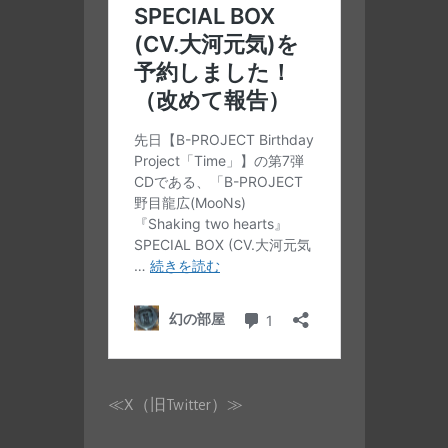
≪X（旧Twitter）≫