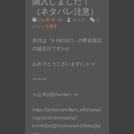
購入しました！
（ネタバレ注意）
2024年1月11日
ルーク
コ
メントを残す
本日は『B-PROJECT』の野目龍広
の誕生日です(^^)/
おめでとうございます(^_-)-☆
ーーー
≪公式X(旧Twitter）≫
https://twitter.com/Bpro_info/status/
1745107007601049756?
t=VYKiEmQJUVyH0ekAHJNWuQ&s
=19