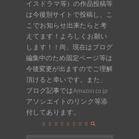
イスドラマ等）の作品投稿等
は今後別サイトで投稿し、こ
こでお知らせ出来たらと考
えてます！よろしくお願い
します！！尚、現在はブログ
編集中のため固定ページ等は
今後変更が出ますのでご理解
頂けると幸いです。また、
ブログ記事ではAmazon.co.jp
アソシエイトのリンク等添
付してあります。
Facebook
Google+
LinkedIn
Instagram
YouTube
Pinterest
Tumblr
VK