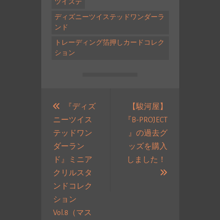
ツイステ
ディズニーツイステッドワンダーラ
ンド
トレーディング箔押しカードコレク
ション
投
稿
『ディズ
【駿河屋】
ニーツイス
『B-PROJECT
ナ
テッドワン
』の過去グ
ビ
ダーラン
ッズを購入
ゲ
ド』ミニア
しました！
ー
次
クリルスタ
シ
の
ンドコレク
ョ
投
ション
ン
稿:
Vol.8（マス