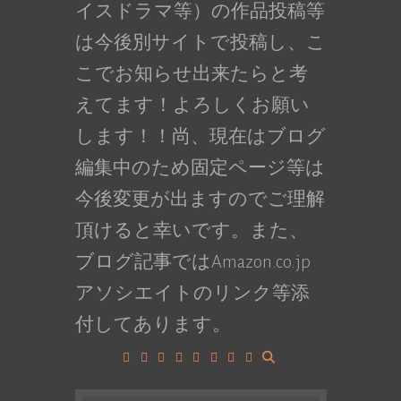
イスドラマ等）の作品投稿等
は今後別サイトで投稿し、こ
こでお知らせ出来たらと考
えてます！よろしくお願い
します！！尚、現在はブログ
編集中のため固定ページ等は
今後変更が出ますのでご理解
頂けると幸いです。また、
ブログ記事ではAmazon.co.jp
アソシエイトのリンク等添
付してあります。
Facebook
Google+
LinkedIn
Instagram
YouTube
Pinterest
Tumblr
VK