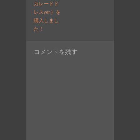
カレードド
レスver.）を
購入しまし
過
た！
去
の
コメントを残す
投
稿: