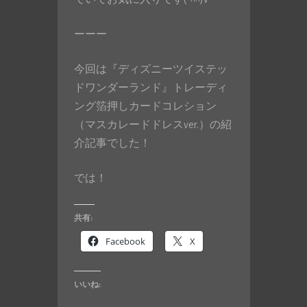
ーーー
今回は『ディズニーツイステッ
ドワンダーランド』トレーディ
ング箔押しカードコレション
（マスカレードドレスver.）の紹
介記事でした！
では！
共有:
Facebook
X
いいね: