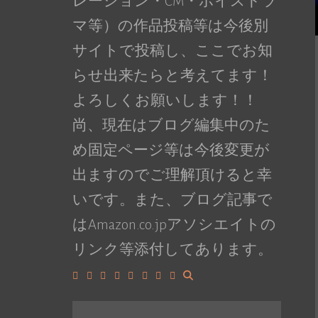
レーション・CM・ボイスドラ
マ等）の作品投稿等は今後別
サイトで投稿し、ここでお知
らせ出来たらと考えてます！
よろしくお願いします！！
尚、現在はブログ編集中のた
め固定ページ等は今後変更が
出ますのでご理解頂けると幸
いです。また、ブログ記事で
はAmazon.co.jpアソシエイトの
リンク等添付してあります。
Facebook
Google+
LinkedIn
Instagram
YouTube
Pinterest
Tumblr
VK