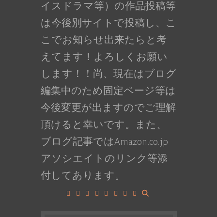
イスドラマ等）の作品投稿等
は今後別サイトで投稿し、こ
こでお知らせ出来たらと考
えてます！よろしくお願い
します！！尚、現在はブログ
編集中のため固定ページ等は
今後変更が出ますのでご理解
頂けると幸いです。また、
ブログ記事ではAmazon.co.jp
アソシエイトのリンク等添
付してあります。
Facebook
Google+
LinkedIn
Instagram
YouTube
Pinterest
Tumblr
VK