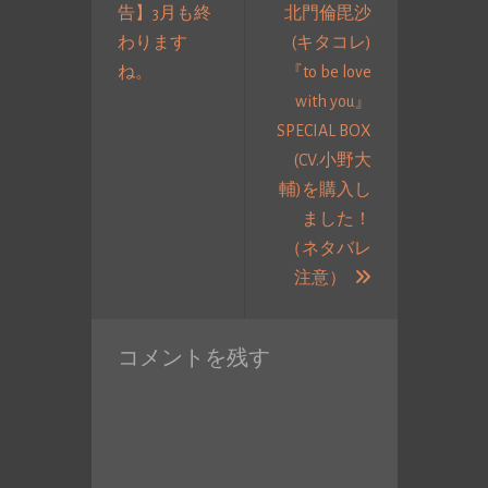
告】3月も終
北門倫毘沙
ナ
わります
(キタコレ)
ビ
過
ね。
『to be love
ゲ
去
with you』
ー
の
SPECIAL BOX
シ
投
(CV.小野大
ョ
稿:
輔)を購入し
ン
ました！
（ネタバレ
次
注意）
の
投
コメントを残す
稿: