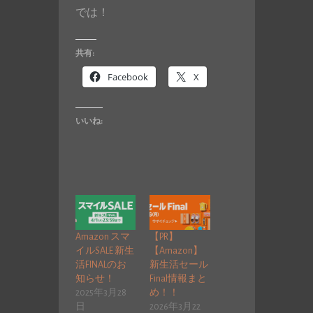
では！
共有:
Facebook
X
いいね:
Amazon スマ
【PR】
イルSALE 新生
【Amazon】
活FINALのお
新生活セール
知らせ！
Final情報まと
2025年3月28
め！！
日
2026年3月22