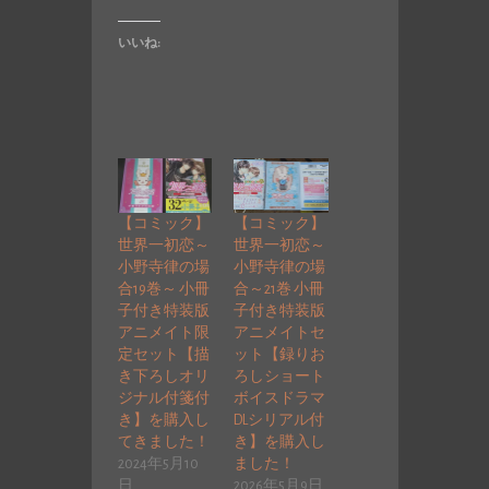
いいね:
【コミック】
【コミック】
世界一初恋～
世界一初恋～
小野寺律の場
小野寺律の場
合19巻～ 小冊
合～21巻 小冊
子付き特装版
子付き特装版
アニメイト限
アニメイトセ
定セット【描
ット【録りお
き下ろしオリ
ろしショート
ジナル付箋付
ボイスドラマ
き】を購入し
DLシリアル付
てきました！
き】を購入し
2024年5月10
ました！
日
2026年5月9日