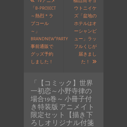
稿
TVアニメ
福山潤 キョ
「B-PROJECT
ウトニイケ
ナ
～熱烈＊ラ
ズ「盆地の
ビ
ブコール
ホテルはオ
ゲ
～」
ーシャンビ
ー
BRANDNEW*PARTY
ュー」ラッ
シ
事前通販で
フルくじが
ョ
グッズ予約
届きまし
ン
過
次
しました！
た！
去
の
の
投
「
【コミック】世界
投
稿:
一初恋～小野寺律の
稿:
場合19巻～ 小冊子付
き特装版 アニメイト
限定セット【描き下
ろしオリジナル付箋