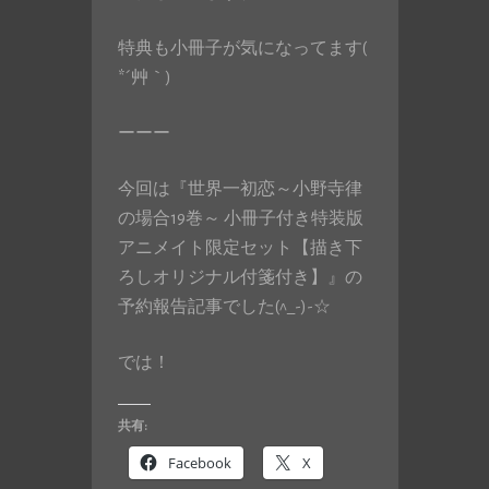
特典も小冊子が気になってます(
*´艸｀)
ーーー
今回は『世界一初恋～小野寺律
の場合19巻～ 小冊子付き特装版
アニメイト限定セット【描き下
ろしオリジナル付箋付き】』の
予約報告記事でした(^_-)-☆
では！
共有:
Facebook
X