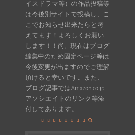
イスドラマ等）の作品投稿等
は今後別サイトで投稿し、こ
こでお知らせ出来たらと考
えてます！よろしくお願い
します！！尚、現在はブログ
編集中のため固定ページ等は
今後変更が出ますのでご理解
頂けると幸いです。また、
ブログ記事ではAmazon.co.jp
アソシエイトのリンク等添
付してあります。
Facebook
Google+
LinkedIn
Instagram
YouTube
Pinterest
Tumblr
VK