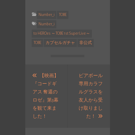
Number_i
TOBE
Number_i
to HEROes ～TOBE 1st Super Live～
TOBE
カプセルガチャ
非公式
投
稿
【映画】
ビアボール
『コードギ
専用カラフ
ナ
アス 奪還の
ルグラスを
ビ
ロゼ』第3幕
友人から受
ゲ
を観て来ま
け取りまし
ー
過
次
した！
た！
シ
去
の
ョ
の
投