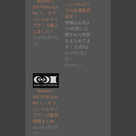
「Number_i
ィシャルグッ
LIVE TOUR 2024
ズの会場販売
No.Ⅰ」 オフ
決定！
ィシャルライ
情報は公式よ
ブグッズ購入
り3日前に公
しました！
開された内容
2024年9月11日
をまとめてま
CD
す！ 公式Xよ
り「Number_i
2025年9月27
LIVE TOU…
日
Number_i
「Number_i
LIVE TOUR 2024
No.Ⅰ」 オフ
ィシャルライ
ブグッズ販売
情報まとめ
2024年9月4日
CD