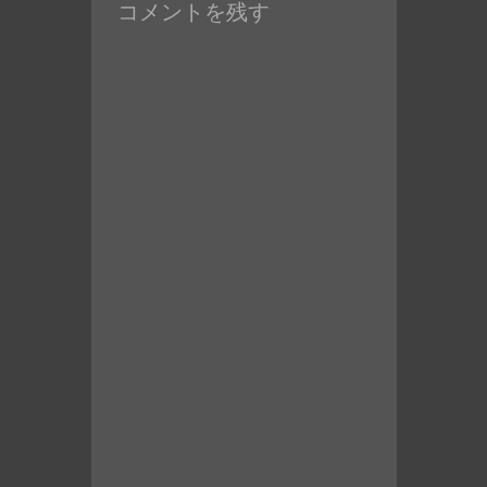
ン
コメントを残す
投
稿:
稿: