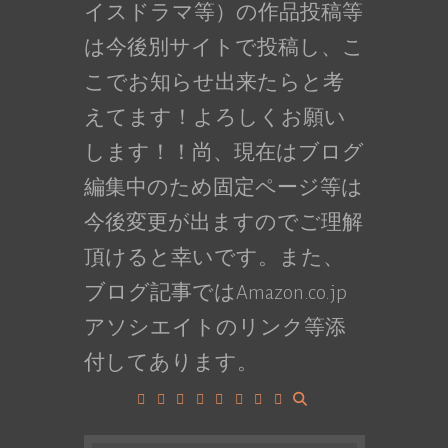
イスドラマ等）の作品投稿等
は今後別サイトで投稿し、こ
こでお知らせ出来たらと考
えてます！よろしくお願い
します！！尚、現在はブログ
編集中のため固定ページ等は
今後変更が出ますのでご理解
頂けると幸いです。また、
ブログ記事ではAmazon.co.jp
アソシエイトのリンク等添
付してあります。
Facebook
Google+
LinkedIn
Instagram
YouTube
Pinterest
Tumblr
VK