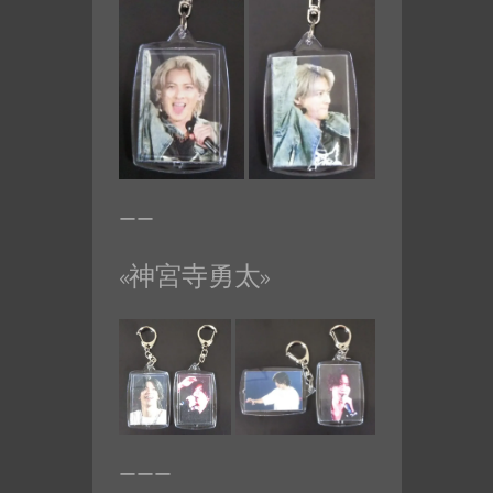
ーー
«神宮寺勇太»
ーーー