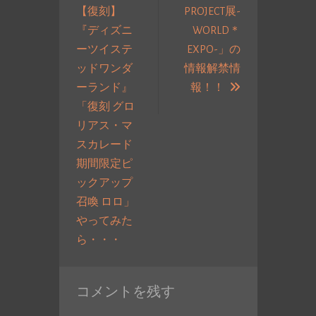
【復刻】
PROJECT展-
ビ
『ディズニ
WORLD＊
ゲ
ーツイステ
EXPO-」の
ー
ッドワンダ
情報解禁情
シ
次
ーランド』
報！！
ョ
の
「復刻 グロ
ン
投
リアス・マ
稿:
スカレード
期間限定ピ
ックアップ
召喚 ロロ」
やってみた
過
ら・・・
去
の
コメントを残す
投
稿: