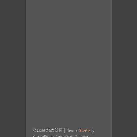
© 2026 幻の部屋
|
Theme:
Storto
by
CrestaProject WordPress Themes.