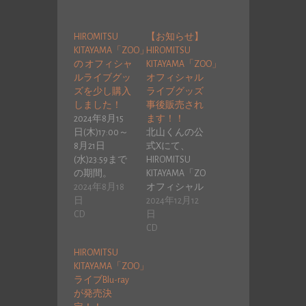
HIROMITSU
【お知らせ】
KITAYAMA「ZOO」
HIROMITSU
の オフィシャ
KITAYAMA「ZOO」
ルライブグッ
オフィシャル
ズを少し購入
ライブグッズ
しました！
事後販売され
2024年8月15
ます！！
日(木)17:00～
北山くんの公
8月21日
式Xにて、
(水)23:59まで
HIROMITSU
の期間。
KITAYAMA「ZOO」
「HIROMITSU
2024年8月18
オフィシャル
K…
日
ライブグッズ
2024年12月12
CD
事後…
日
CD
HIROMITSU
KITAYAMA「ZOO」
ライブBlu-ray
が発売決