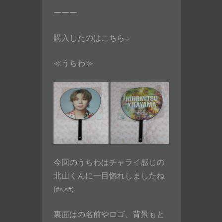
ーーー
購入したのはこちら↓
≪うちわ≫
今回のうちわはチャライ感じの
北山くんに一目惚れしましたね
(#^.^#)
裏面はの名前やロゴ、背景もと