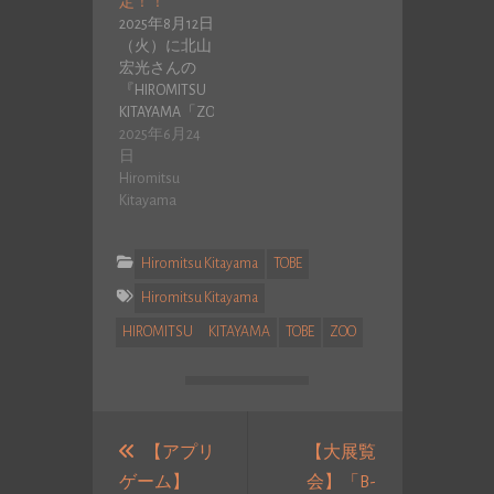
定！！
2025年8月12日
（火）に北山
宏光さんの
『HIROMITSU
KITAYAMA「ZOO」
ライブB…
2025年6月24
日
Hiromitsu
Kitayama
Hiromitsu Kitayama
TOBE
Hiromitsu Kitayama
HIROMITSU KITAYAMA
TOBE
ZOO
投
稿
【アプリ
【大展覧
ゲーム】
会】「B-
ナ