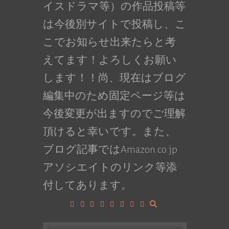
イスドラマ等）の作品投稿等
は今後別サイトで投稿し、こ
こでお知らせ出来たらと考
えてます！よろしくお願い
します！！尚、現在はブログ
編集中のため固定ページ等は
今後変更が出ますのでご理解
頂けると幸いです。また、
ブログ記事ではAmazon.co.jp
アソシエイトのリンク等添
付してあります。
Facebook
Google+
LinkedIn
Instagram
YouTube
Pinterest
Tumblr
VK