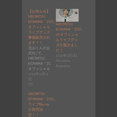
【お知らせ】
HIROMITSU
KITAYAMA「ZOO」
HIROMITSU
オフィシャル
KITAYAMA「ZOO」
ライブグッズ
の オフィシャ
事後販売され
ルライブグッ
ます！！
ズが届きまし
北山くんの公
た！
式Xにて、
2024年9月2日
HIROMITSU
Hiromitsu
KITAYAMA「ZOO」
Kitayama
オフィシャル
ライブグッズ
2024年12月12
事後…
日
CD
HIROMITSU
KITAYAMA「ZOO」
ライブBlu-ray
が発売決
定！！