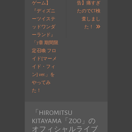
ゲーム】
告】痛すぎ
ナ
『ディズニ
たのでCT検
ビ
ーツイステ
査しまし
ゲ
次
ッドワンダ
た！
ー
の
ーランド』
シ
投
「7章 期間限
ョ
稿:
定召喚 フロ
ン
イド[マーメ
イド・フィ
ン] ver.」を
やってみ
過
た！
去
の
「
HIROMITSU
投
KITAYAMA「ZOO」の
稿:
オフィシャルライブ