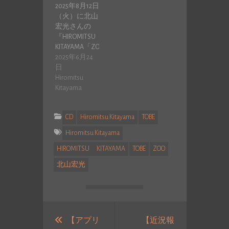
2025年8月12日
（火）に北山
宏光さんの
『HIROMITSU
KITAYAMA「ZOO」
ライブB…
2025年6月24
日
Hiromitsu
Kitayama
CD
Hiromitsu Kitayama
TOBE
Hiromitsu Kitayama
HIROMITSU KITAYAMA
TOBE
ZOO
北山宏光
投
稿
【アプリ
【近況報