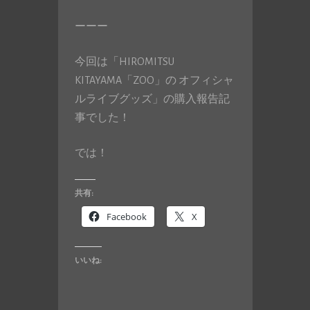
ーーー
今回は「HIROMITSU
KITAYAMA「ZOO」の オフィシャ
ルライブグッズ」の購入報告記
事でした！
では！
共有:
Facebook
X
いいね: