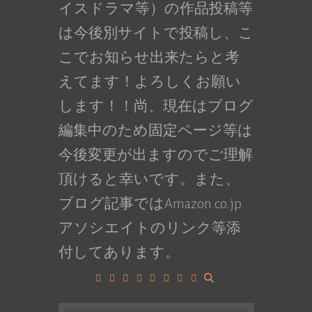
イスドラマ等）の作品投稿等
は今後別サイトで投稿し、こ
こでお知らせ出来たらと考
えてます！よろしくお願い
します！！尚、現在はブログ
編集中のため固定ページ等は
今後変更が出ますのでご理解
頂けると幸いです。また、
ブログ記事ではAmazon.co.jp
アソシエイトのリンク等添
付してあります。
Facebook
Google+
LinkedIn
Instagram
YouTube
Pinterest
Tumblr
VK