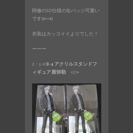
阿修のSD仕様の缶バッジ可愛い
です(#^^#)
衣装はカッコイイよりでした！
ーーー
2・3.≪
B-4
アクリルスタンドフ
ィギュア 殿弥勒
×2≫