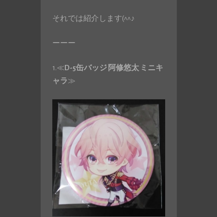
それでは紹介します(^^♪
ーーー
1.≪
D-5缶バッジ 阿修悠太 ミニキ
ャラ
≫