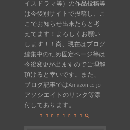
イスドラマ等）の作品投稿等
は今後別サイトで投稿し、こ
こでお知らせ出来たらと考
えてます！よろしくお願い
します！！尚、現在はブログ
編集中のため固定ページ等は
今後変更が出ますのでご理解
頂けると幸いです。また、
ブログ記事ではAmazon.co.jp
アソシエイトのリンク等添
付してあります。
Facebook
Google+
LinkedIn
Instagram
YouTube
Pinterest
Tumblr
VK