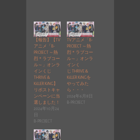
【報告】【TV
TVアニメ「B-
アニメ「B-
PROJECT ～熱
PROJECT ～熱
烈＊ラブコー
烈＊ラブコー
ル～」オンラ
ル～」オンラ
インく
インくじ
じ THRIVE＆
THRIVE＆
KiLLER KiNGを
KiLLER KiNG】
やってみた
リポストキャ
ら・・・
ンペーンに当
2024年6月8日
選しました！
B-PROJECT
2024年10月24
日
B-PROJECT