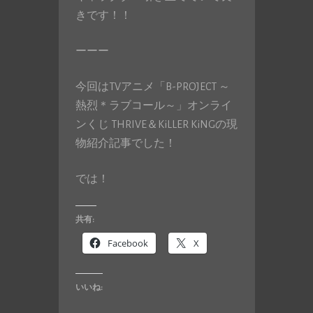
きです！！
ーーー
今回はTVアニメ「B-PROJECT ～
熱烈＊ラブコール～」オンライ
ンくじ THRIVE＆KiLLER KiNGの現
物紹介記事でした！
では！
共有:
Facebook
X
いいね: