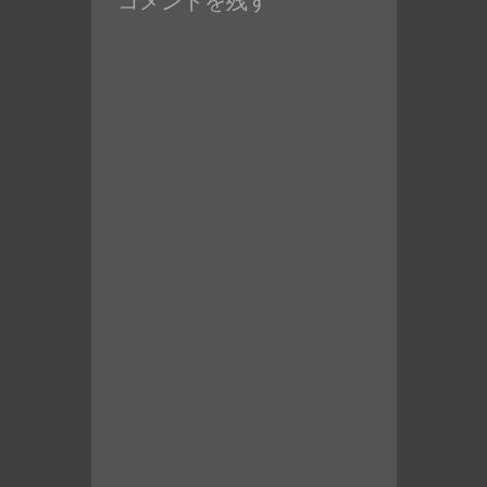
コメントを残す
投
稿: