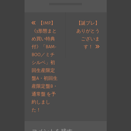
投
稿
【IMP.】
【誕プレ】
《3形態まと
ありがとう
ナ
め買い特典
ございま
ビ
次
付》「BAM-
す！
ゲ
の
BOO／ミチ
ー
投
シルベ」初
シ
稿:
回生産限定
ョ
盤A・初回生
ン
産限定盤B・
通常盤 を予
約しまし
過
た！
去
の