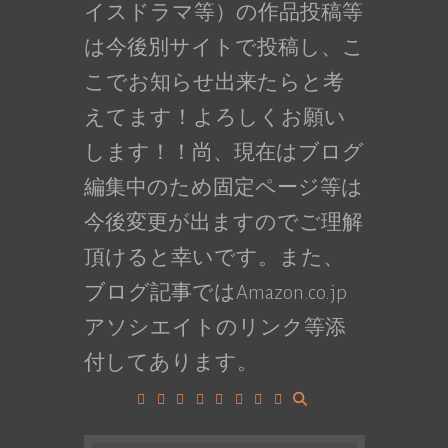
イスドラマ等）の作品投稿等
は今後別サイトで投稿し、こ
こでお知らせ出来たらと考
えてます！よろしくお願い
します！！尚、現在はブログ
編集中のため固定ページ等は
今後変更が出ますのでご理解
頂けると幸いです。また、
ブログ記事ではAmazon.co.jp
アソシエイトのリンク等添
付してあります。
Facebook
Google+
LinkedIn
Instagram
YouTube
Pinterest
Tumblr
VK