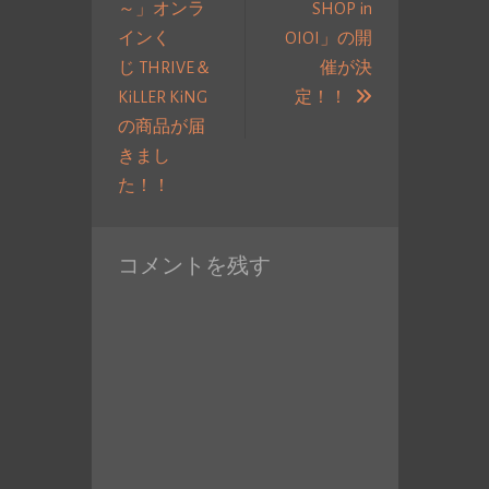
～」オンラ
SHOP in
ー
インく
OIOI」の開
シ
じ THRIVE＆
催が決
ョ
次
KiLLER KiNG
定！！
ン
の
の商品が届
投
きまし
過
稿:
た！！
去
の
コメントを残す
投
稿: