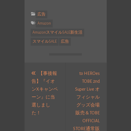
広告
Amazon
AmazonスマイルSALE新生活
スマイルSALE
広告
投
稿
【事後報
to HEROes
告】『イオ
TOBE 2nd
ナ
ンXキャンペ
Super Live オ
ビ
ーン』に当
フィシャル
ゲ
選しまし
グッズ会場
ー
過
た！
販売＆TOBE
シ
去
OFFICIAL
ョ
の
STORE通常販