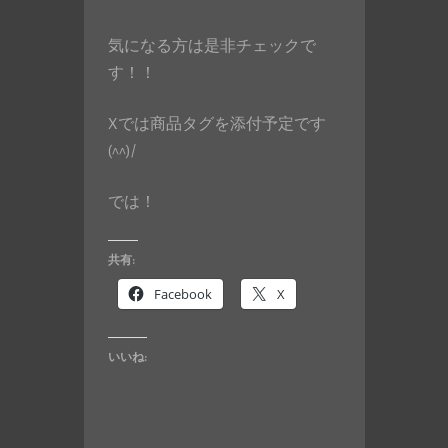
気になる方は是非チェックで
す！！
Xでは商品タグを添付予定です
(^^)/
では！
共有:
Facebook
X
いいね: