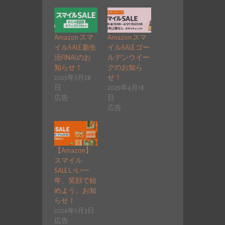
Amazon スマ
Amazon スマ
イルSALE 新生
イルSALE ゴー
活FINALのお
ルデンウイー
知らせ！
クのお知ら
2025年3月28
せ！
日
2025年4月18
広告
日
広告
【Amazon】
スマイル
SALE いい一
年、笑顔で始
めよう。お知
らせ！
2026年1月3日
広告