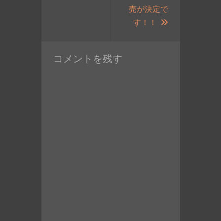
ン
投
売が決定で
稿:
次
す！！
の
投
コメントを残す
稿: