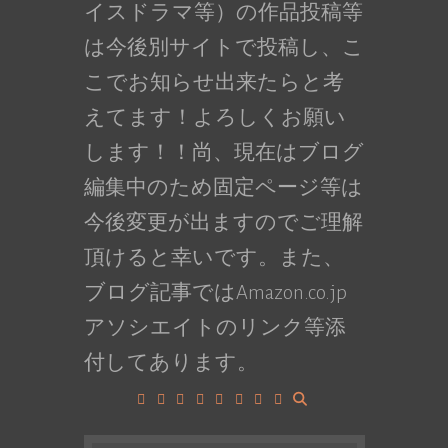
イスドラマ等）の作品投稿等
は今後別サイトで投稿し、こ
こでお知らせ出来たらと考
えてます！よろしくお願い
します！！尚、現在はブログ
編集中のため固定ページ等は
今後変更が出ますのでご理解
頂けると幸いです。また、
ブログ記事ではAmazon.co.jp
アソシエイトのリンク等添
付してあります。
Facebook
Google+
LinkedIn
Instagram
YouTube
Pinterest
Tumblr
VK