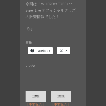
今回は「to HEROes TOBE 2nd
Super Live オフィシャルグッズ」
の販売情報でした！
では！
共有:
Facebook
X
いいね:
【事前販売】
【事前販売】