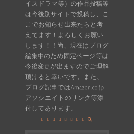
イスドラマ等）の作品投稿等
は今後別サイトで投稿し、こ
こでお知らせ出来たらと考
えてます！よろしくお願い
します！！尚、現在はブログ
編集中のため固定ページ等は
今後変更が出ますのでご理解
頂けると幸いです。また、
ブログ記事ではAmazon.co.jp
アソシエイトのリンク等添
付してあります。
Facebook
Google+
LinkedIn
Instagram
YouTube
Pinterest
Tumblr
VK