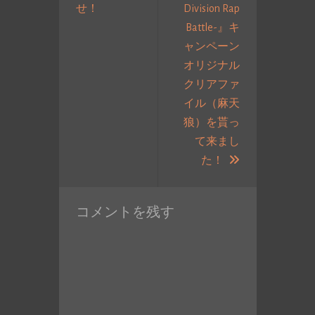
過
せ！
Division Rap
ー
去
Battle-』キ
シ
の
ャンペーン
ョ
投
オリジナル
ン
稿:
クリアファ
イル（麻天
狼）を貰っ
て来まし
次
た！
の
投
コメントを残す
稿: