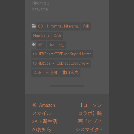
Hiromitsu
Kitayama
CD
Hiromitsu Kitayama
IMP.
Number_i
TOBE
IMP.
Number_i
to HEROes 〜TOBE 2nd Super Live〜
to HEROes ～TOBE 1st Super Live～
TOBE
三宅健
北山宏光
投
稿
Amazon
【ローソン
スマイル
コラボ】映
ナ
SALE 新生活
画『ヒプノ
ビ
のお知ら
シスマイク -
ゲ