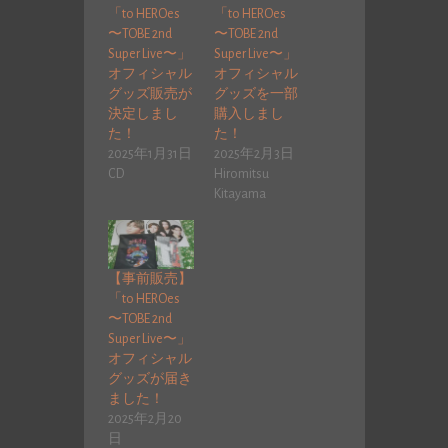
「to HEROes
「to HEROes
〜TOBE 2nd
〜TOBE 2nd
Super Live〜」
Super Live〜」
オフィシャル
オフィシャル
グッズ販売が
グッズを一部
決定しまし
購入しまし
た！
た！
2025年1月31日
2025年2月3日
CD
Hiromitsu
Kitayama
【事前販売】
「to HEROes
〜TOBE 2nd
Super Live〜」
オフィシャル
グッズが届き
ました！
2025年2月20
日