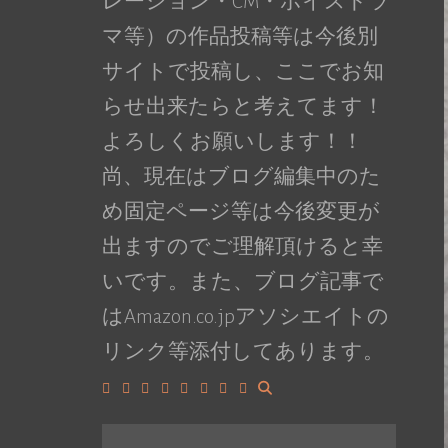
レーション・CM・ボイスドラ
マ等）の作品投稿等は今後別
サイトで投稿し、ここでお知
らせ出来たらと考えてます！
よろしくお願いします！！
尚、現在はブログ編集中のた
め固定ページ等は今後変更が
出ますのでご理解頂けると幸
いです。また、ブログ記事で
はAmazon.co.jpアソシエイトの
リンク等添付してあります。
Facebook
Google+
LinkedIn
Instagram
YouTube
Pinterest
Tumblr
VK