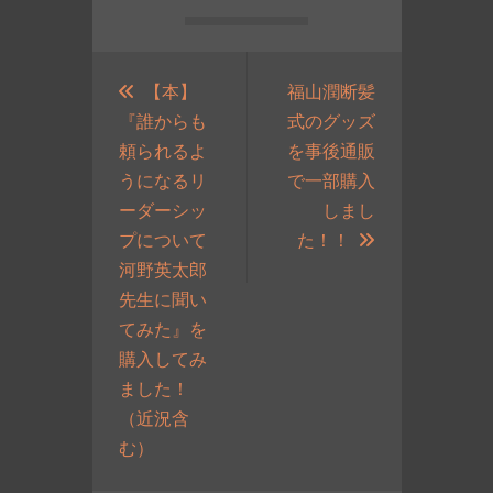
投
稿
【本】
福山潤断髪
『誰からも
式のグッズ
ナ
頼られるよ
を事後通販
ビ
うになるリ
で一部購入
ゲ
ーダーシッ
しまし
ー
次
プについて
た！！
シ
の
河野英太郎
ョ
投
先生に聞い
ン
稿:
てみた』を
購入してみ
ました！
（近況含
過
む）
去