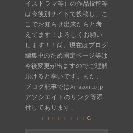
イスドラマ等）の作品投稿等
は今後別サイトで投稿し、こ
こでお知らせ出来たらと考
えてます！よろしくお願い
します！！尚、現在はブログ
編集中のため固定ページ等は
今後変更が出ますのでご理解
頂けると幸いです。また、
ブログ記事ではAmazon.co.jp
アソシエイトのリンク等添
付してあります。
Facebook
Google+
LinkedIn
Instagram
YouTube
Pinterest
Tumblr
VK