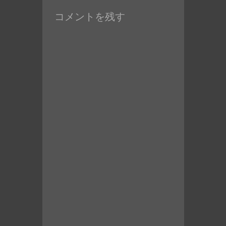
の
コメントを残す
投
稿: