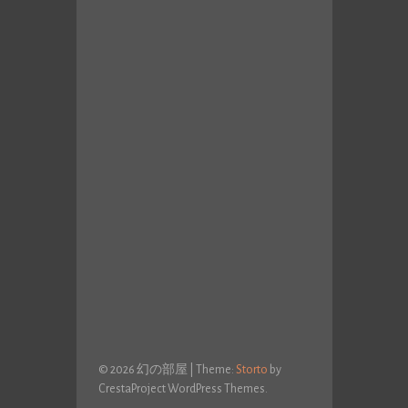
© 2026 幻の部屋
|
Theme:
Storto
by
CrestaProject WordPress Themes.