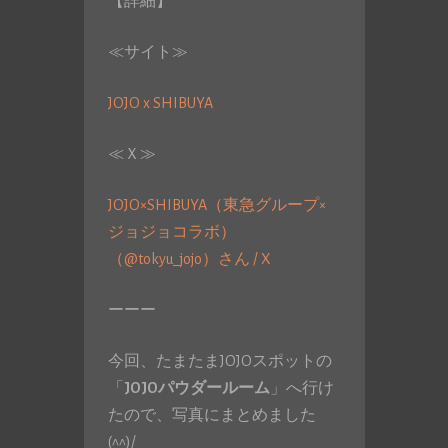
【詳細】
≪サイト≫
JOJO x SHIBUYA
≪Ｘ≫
JOJO×SHIBUYA（東急グループ×
ジョジョコラボ）
（@tokyu_jojo）さん / X
ーーー
今回、たまたまJOJOスポットの
「
JOJOパウダールーム
」へ行け
たので、写真にまとめました
(^^)/