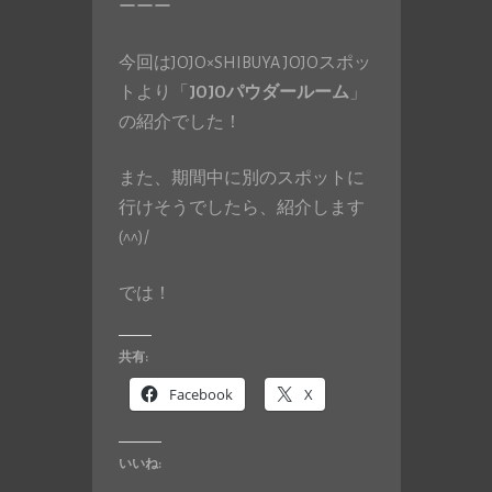
ーーー
今回はJOJO×SHIBUYA JOJOスポッ
トより「
JOJOパウダールーム
」
の紹介でした！
また、期間中に別のスポットに
行けそうでしたら、紹介します
(^^)/
では！
共有:
Facebook
X
いいね: