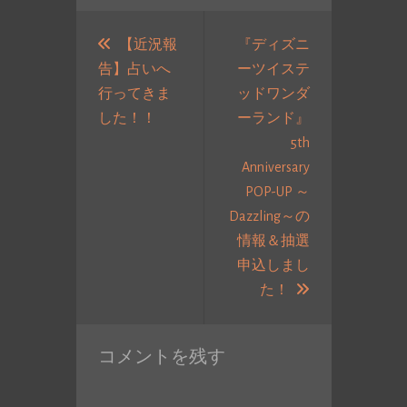
投
稿
【近況報
『ディズニ
告】占いへ
ーツイステ
ナ
行ってきま
ッドワンダ
ビ
過
した！！
ーランド』
ゲ
去
5th
ー
の
Anniversary
シ
投
POP-UP ～
ョ
稿:
Dazzling～の
ン
情報＆抽選
申込しまし
次
た！
の
投
コメントを残す
稿: