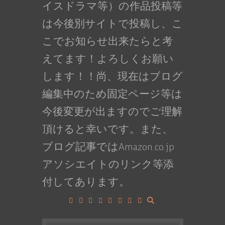
イスドラマ等）の作品投稿等
は今後別サイトで投稿し、こ
こでお知らせ出来たらと考
えてます！よろしくお願い
します！！尚、現在はブログ
編集中のため固定ページ等は
今後変更が出ますのでご理解
頂けると幸いです。また、
ブログ記事ではAmazon.co.jp
アソシエイトのリンク等添
付してあります。
Facebook
Google+
LinkedIn
Instagram
YouTube
Pinterest
Tumblr
VK