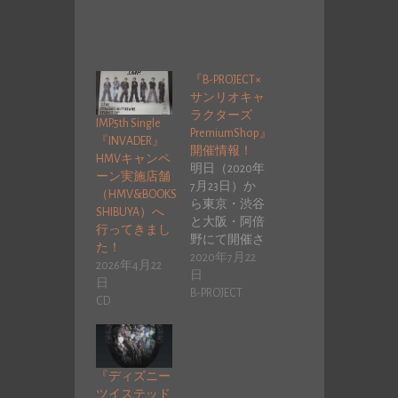
『B-PROJECT×
サンリオキャ
ラクターズ
IMP.5th Single
PremiumShop』
『INVADER』
開催情報！
HMVキャンペ
明日（2020年
ーン実施店舗
7月23日）か
（HMV&BOOKS
ら東京・渋谷
SHIBUYA）へ
と大阪・阿倍
行ってきまし
野にて開催さ
た！
れます。 『B-
2020年7月22
2026年4月22
PROJECT×サ…
日
日
B-PROJECT
CD
『ディズニー
ツイステッド