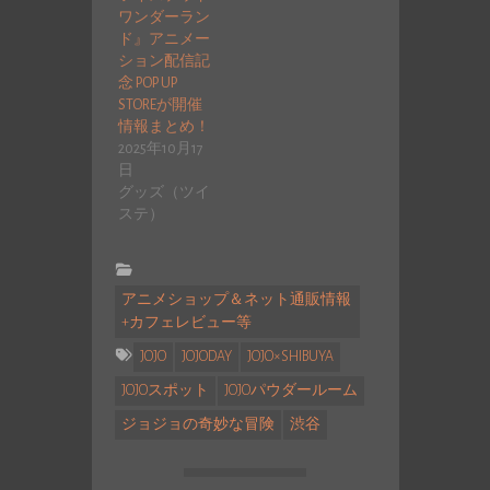
ワンダーラン
ド』アニメー
ション配信記
念 POP UP
STOREが開催
情報まとめ！
2025年10月17
日
グッズ（ツイ
ステ）
アニメショップ＆ネット通販情報
+カフェレビュー等
JOJO
JOJODAY
JOJO×SHIBUYA
JOJOスポット
JOJOパウダールーム
ジョジョの奇妙な冒険
渋谷