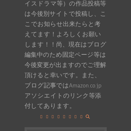
イスドラマ等）の作品投稿等
は今後別サイトで投稿し、こ
こでお知らせ出来たらと考
えてます！よろしくお願い
します！！尚、現在はブログ
編集中のため固定ページ等は
今後変更が出ますのでご理解
頂けると幸いです。また、
ブログ記事ではAmazon.co.jp
アソシエイトのリンク等添
付してあります。
Facebook
Google+
LinkedIn
Instagram
YouTube
Pinterest
Tumblr
VK