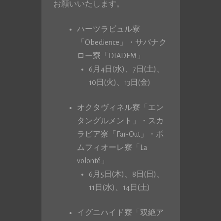
お願いいたします。
ハーツラビュル寮
「Obedience」・サバナク
ロー寮「DIADEM」
6月4日(水)、7日(土)、
10日(火)、13日(金)
オクタヴィネル寮「エン
タングルメント」・スカ
ラビア寮「Far-Out」・ポ
ムフィオーレ寮「La
volonté」
6月5日(木)、8日(日)、
11日(水)、14日(土)
イグニハイド寮「双絶ア