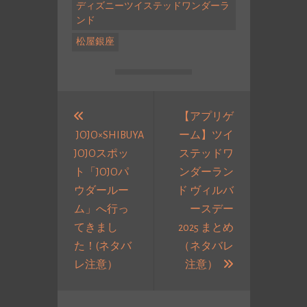
ディズニーツイステッドワンダーラ
ンド
松屋銀座
投
稿
【アプリゲ
JOJO×SHIBUYA
ーム】ツイ
ナ
JOJOスポッ
ステッドワ
ビ
ト「JOJOパ
ンダーラン
ゲ
ウダールー
ド ヴィルバ
ー
ム」へ行っ
ースデー
シ
てきまし
2025 まとめ
ョ
た！(ネタバ
（ネタバレ
ン
過
次
レ注意）
注意）
去
の
の
投