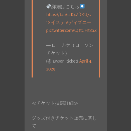
詳細はこちら
https://t.co/iaK4ZfC9U7
#
ツイステ
#ディズニー
pic.twitter.com/C7ftGHt8aZ
— ローチケ（ローソン
チケット）
(@lawson_ticket)
April 4,
2025
ーー
≪チケット抽選詳細≫
グッズ付きチケット販売に関し
て