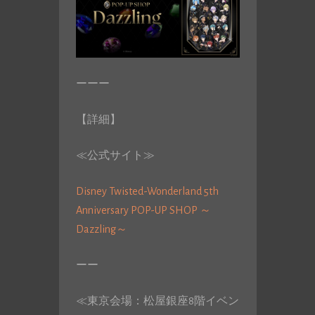
ーーー
【詳細】
≪公式サイト≫
Disney Twisted-Wonderland 5th
Anniversary POP-UP SHOP ～
Dazzling～
ーー
≪東京会場：松屋銀座8階イベン