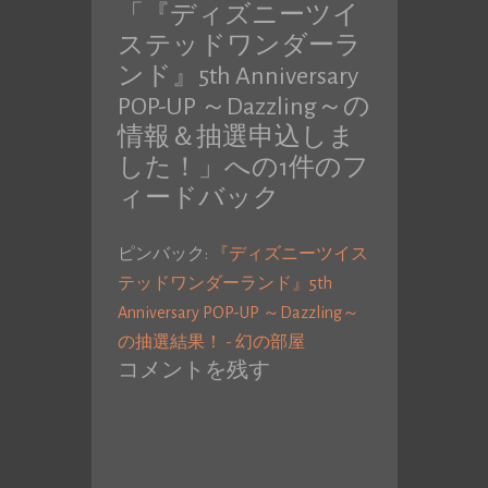
「
『ディズニーツイ
投
稿:
ステッドワンダーラ
稿:
ンド』5th Anniversary
POP-UP ～Dazzling～の
情報＆抽選申込しま
した！
」への1件のフ
ィードバック
ピンバック:
『ディズニーツイス
テッドワンダーランド』5th
Anniversary POP-UP ～Dazzling～
の抽選結果！ - 幻の部屋
コメントを残す