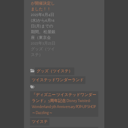
が開催決定し
ました！！
2025年6月4日
(水)から6月16
日(月)までの
期間。 松屋銀
座（東京会
場）にて、
2025年3月25日
『ディズニー
グッズ（ツイ
ツ…
ステ）
グッズ（ツイステ）
ツイステッドワンダーランド
『ディズニー ツイステッドワンダー
ランド』 5周年記念 Disney Twisted-
Wonderland 5th Anniversary POP-UP SHOP
～Dazzling～
ツイステ