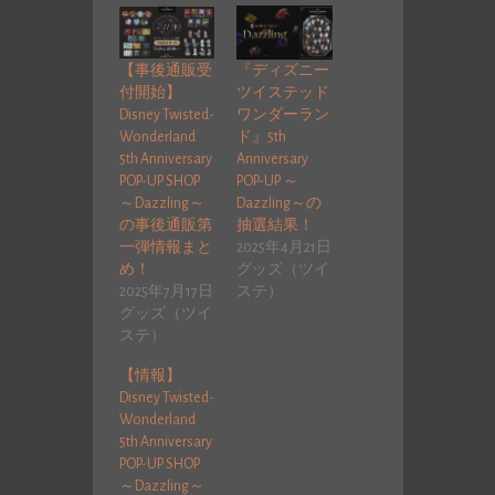
【事後通販受
『ディズニー
付開始】
ツイステッド
Disney Twisted-
ワンダーラン
Wonderland
ド』5th
5th Anniversary
Anniversary
POP-UP SHOP
POP-UP ～
～Dazzling～
Dazzling～の
の事後通販第
抽選結果！
一弾情報まと
2025年4月21日
め！
グッズ（ツイ
2025年7月17日
ステ）
グッズ（ツイ
ステ）
【情報】
Disney Twisted-
Wonderland
5th Anniversary
POP-UP SHOP
～Dazzling～