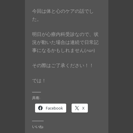
今回は体と心のケアの話でし
た。
明日が心療内科受診なので、状
況が動いた場合は連続で日常記
事になるかもしれません(;^ω^)
その際はご了承ください！！
では！
共有:
Facebook
X
いいね: