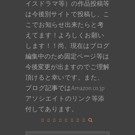
イスドラマ等）の作品投稿等
は今後別サイトで投稿し、こ
こでお知らせ出来たらと考
えてます！よろしくお願い
します！！尚、現在はブログ
編集中のため固定ページ等は
今後変更が出ますのでご理解
頂けると幸いです。また、
ブログ記事ではAmazon.co.jp
アソシエイトのリンク等添
付してあります。
Facebook
Google+
LinkedIn
Instagram
YouTube
Pinterest
Tumblr
VK