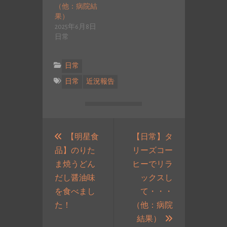
（他：病院結
果）
2025年6月8日
日常
日常
日常
近況報告
投
稿
【明星食
【日常】タ
品】のりた
リーズコー
ナ
ま焼うどん
ヒーでリラ
ビ
だし醤油味
ックスし
ゲ
を食べまし
て・・・
ー
過
た！
（他：病院
シ
去
次
結果）
ョ