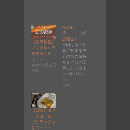
今の心
境・・・（近
況報告）
【近況報告】
今回は今の仕
メンタルケア
事に対する自
をするため
分の今の気持
に・・・
ちをブログ記
2025年5月25日
事にしてみま
日常
した。 尚、辛
2021年4月29
い話が嫌な方
日
やSNS（ブ
日常
ロ…
【日常】タリ
ーズコーヒー
でリラックス
して・・・