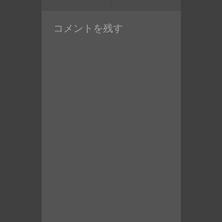
の
の
ン
投
投
コメントを残す
稿:
稿: