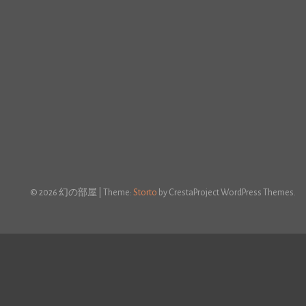
© 2026 幻の部屋
|
Theme:
Storto
by CrestaProject WordPress Themes.