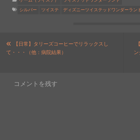
ゲーム（ツイステ）
ツイステッドワンダーランド
シルバー
ツイステ
ディズニーツイステッドワンダーラン
投
稿
【日常】タリーズコーヒーでリラックスし
過
て・・・（他：病院結果）
ン
ナ
去
ビ
の
ゲ
投
ー
コメントを残す
稿:
シ
ョ
ン