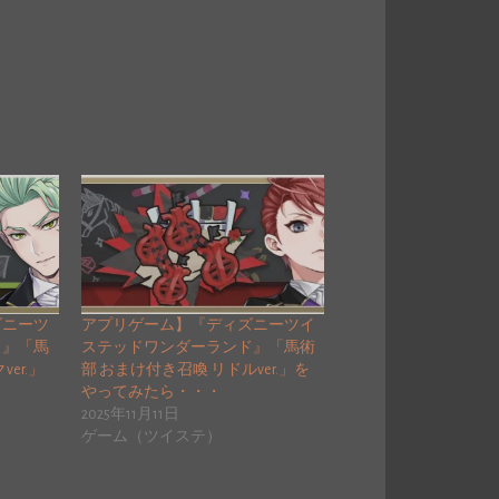
ズニーツ
アプリゲーム】『ディズニーツイ
ド』「馬
ステッドワンダーランド』「馬術
er.」
部 おまけ付き召喚 リドルver.」を
やってみたら・・・
2025年11月11日
ゲーム（ツイステ）