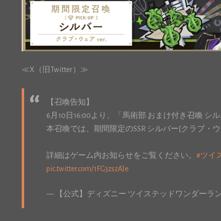
≪X（旧Twitter）≫
【召喚告知】
6月10日16:00より、「馬術部 おまけ付き召喚 シ
本召喚では、期間限定のSSR シルバー[クラブ・
詳細はゲーム内お知らせをご覧ください。
#ツイ
pic.twitter.com/1FG3zszAJe
— 【公式】ディズニー ツイステッドワンダーランド (@