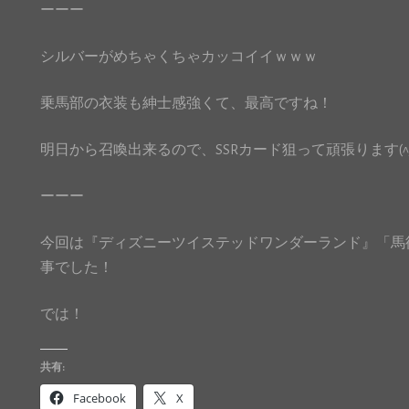
ーーー
シルバーがめちゃくちゃカッコイイｗｗｗ
乗馬部の衣装も紳士感強くて、最高ですね！
明日から召喚出来るので、SSRカード狙って頑張ります(^_-
ーーー
今回は『ディズニーツイステッドワンダーランド』「馬術部
事でした！
では！
共有:
Facebook
X