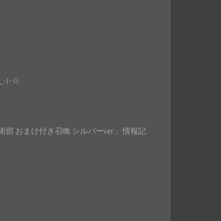
)-☆
 おまけ付き召喚 シルバーver.」情報記