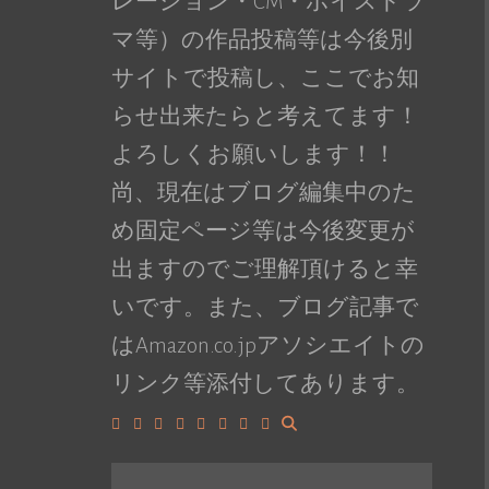
レーション・CM・ボイスドラ
マ等）の作品投稿等は今後別
サイトで投稿し、ここでお知
らせ出来たらと考えてます！
よろしくお願いします！！
尚、現在はブログ編集中のた
め固定ページ等は今後変更が
出ますのでご理解頂けると幸
いです。また、ブログ記事で
はAmazon.co.jpアソシエイトの
リンク等添付してあります。
Facebook
Google+
LinkedIn
Instagram
YouTube
Pinterest
Tumblr
VK